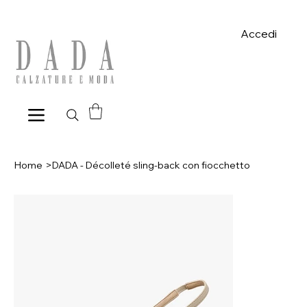
Spese di spedizione gratuite per ordini superiori a 39€ con pagame
Accedi
Home
>
DADA - Décolleté sling-back con fiocchetto