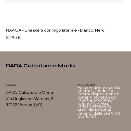
NAVIGA - Sneakers con logo laterale - Bianco, Nero
Prezzo
22,95 €
DADA Calzature e Moda
Assistenza Clienti
Contattaci
Per comunicare con la
nostra azienda è a
DADA Calzature e Moda
vostra disposizione il
numero
What's App
Via Guglielmo Marconi, 2
(+39) 3519470995
oppure il nr. fisso
37122 Verona (VR)
(+39) 045584624
attivi dal lunedì al
venerdi dalle ore 9:00
alle 15:00