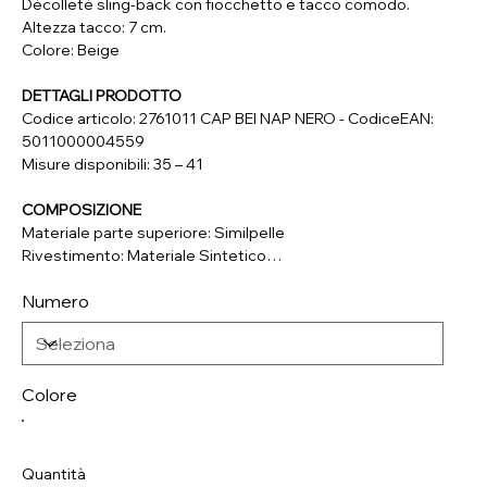
Décolleté sling-back con fiocchetto e tacco comodo.
Altezza tacco: 7 cm.
Colore: Beige
DETTAGLI PRODOTTO
Codice articolo: 2761011 CAP BEI NAP NERO - CodiceEAN:
5011000004559
Misure disponibili: 35 – 41
COMPOSIZIONE
Materiale parte superiore: Similpelle
Rivestimento: Materiale Sintetico
Soletta: Vera Pelle
Numero
Suola: Materiale Sintetico
Colore
Quantità