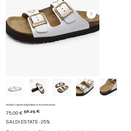
Grünland - Ciabatte doppia fibbia con borchiette dorate
56,25 €
Prezzo
Prezzo
75,00 €
originale
scontato
SALDI ESTATE -25%