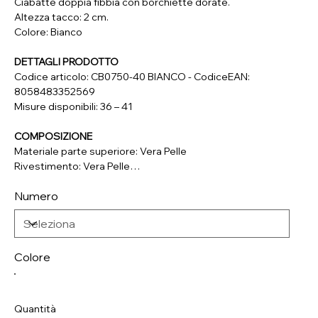
Ciabatte doppia fibbia con borchiette dorate.
Altezza tacco: 2 cm.
Colore: Bianco
DETTAGLI PRODOTTO
Codice articolo: CB0750-40 BIANCO - CodiceEAN:
8058483352569
Misure disponibili: 36 – 41
COMPOSIZIONE
Materiale parte superiore: Vera Pelle
Rivestimento: Vera Pelle
Soletta: Vera Pelle
Numero
Suola: Materiale Sintetico
Colore
Quantità