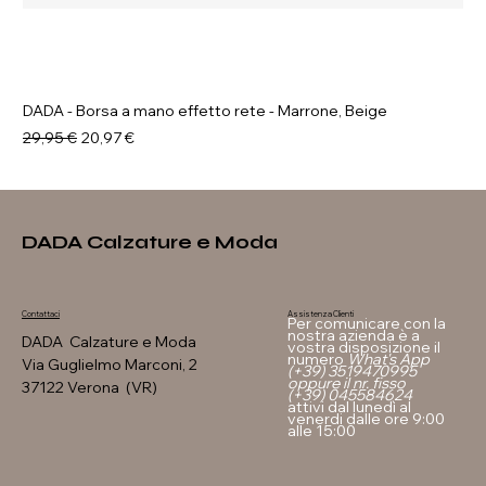
DADA - Borsa a mano effetto rete - Marrone, Beige
Prezzo regolare
Prezzo scontato
29,95 €
20,97 €
DADA Calzature e Moda
Assistenza Clienti
Contattaci
Per comunicare con la
nostra azienda è a
DADA Calzature e Moda
vostra disposizione il
numero
What's App
Via Guglielmo Marconi, 2
(+39) 3519470995
oppure il nr. fisso
37122 Verona (VR)
(+39) 045584624
attivi dal lunedì al
venerdi dalle ore 9:00
alle 15:00