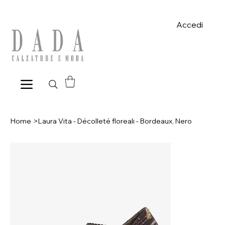
Spese di spedizione gratuite per ordini superiori a 39€ con pagame
Accedi
Home
>
Laura Vita - Décolleté floreali - Bordeaux, Nero