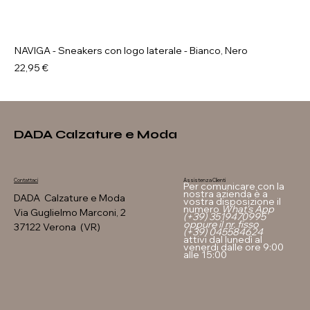
NAVIGA - Sneakers con logo laterale - Bianco, Nero
Prezzo
22,95 €
DADA Calzature e Moda
Assistenza Clienti
Contattaci
Per comunicare con la
nostra azienda è a
DADA Calzature e Moda
vostra disposizione il
numero
What's App
Via Guglielmo Marconi, 2
(+39) 3519470995
oppure il nr. fisso
37122 Verona (VR)
(+39) 045584624
attivi dal lunedì al
venerdi dalle ore 9:00
alle 15:00