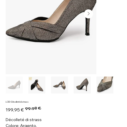
LODI - Décolleté di strass
99,98 €
Prezzo
Prezzo
199,95 €
originale
scontato
Décolleté di strass
Colore: Argento.