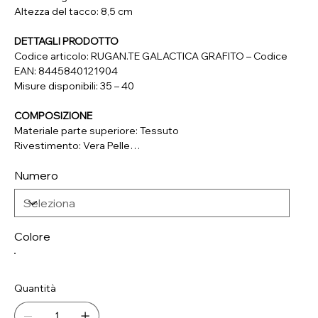
Altezza del tacco: 8,5 cm
DETTAGLI PRODOTTO
Codice articolo: RUGAN.TE GALACTICA GRAFITO – Codice
EAN: 8445840121904
Misure disponibili: 35 – 40
COMPOSIZIONE
Materiale parte superiore: Tessuto
Rivestimento: Vera Pelle
Soletta: Vera Pelle
Numero
Suola: Materiale Sintetico
Colore
Quantità