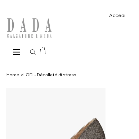
Spese di spedizione gratuite per ordini superiori a 39€ con pagame
Accedi
Home
>
LODI - Décolleté di strass