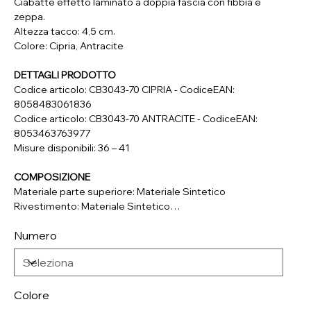
Ciabatte effetto laminato a doppia fascia con fibbia e
zeppa.
Altezza tacco: 4,5 cm.
Colore: Cipria, Antracite
DETTAGLI PRODOTTO
Codice articolo: CB3043-70 CIPRIA - CodiceEAN:
8058483061836
Codice articolo: CB3043-70 ANTRACITE - CodiceEAN:
8053463763977
Misure disponibili: 36 – 41
COMPOSIZIONE
Materiale parte superiore: Materiale Sintetico
Rivestimento: Materiale Sintetico
Soletta: Vera Pelle
Numero
Suola: Materiale Sintetico
Colore