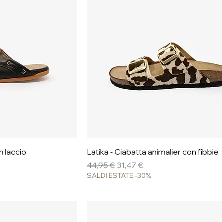
pida
Vista rapida
n laccio
Latika - Ciabatta animalier con fibbie
Prezzo regolare
Prezzo scontato
44,95 €
31,47 €
SALDI ESTATE -30%