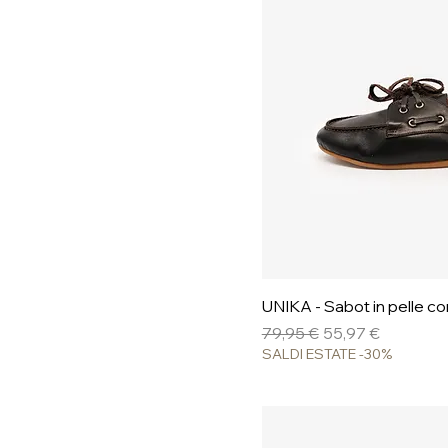
Vista ra
UNIKA - Sabot in pelle co
Prezzo regolare
Prezzo scontato
79,95 €
55,97 €
SALDI ESTATE -30%