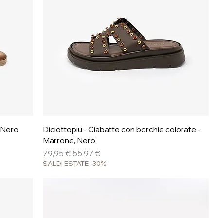
Vista rapida
, Nero
Diciottopiù - Ciabatte con borchie colorate -
Marrone, Nero
Prezzo regolare
Prezzo scontato
79,95 €
55,97 €
SALDI ESTATE -30%