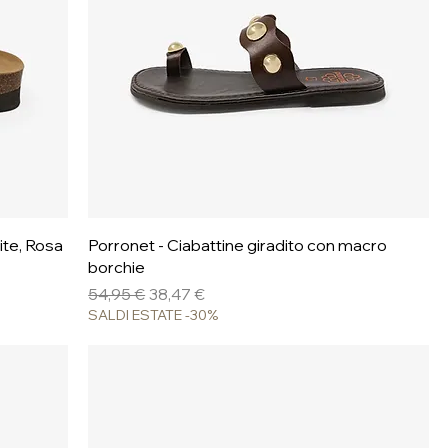
Vista rapida
ite, Rosa
Porronet - Ciabattine giradito con macro
borchie
Prezzo regolare
Prezzo scontato
54,95 €
38,47 €
SALDI ESTATE -30%