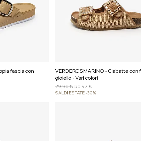
pida
Vista rapida
ppia fascia con
VERDEROSMARINO - Ciabatte con f
gioiello - Vari colori
Prezzo regolare
Prezzo scontato
79,95 €
55,97 €
SALDI ESTATE -30%