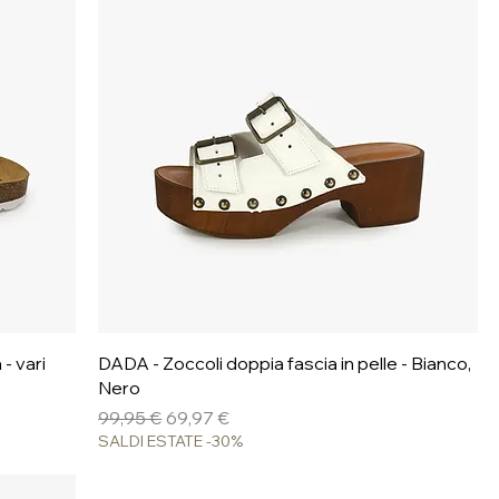
Vista rapida
- vari
DADA - Zoccoli doppia fascia in pelle - Bianco,
Nero
Prezzo regolare
Prezzo scontato
99,95 €
69,97 €
SALDI ESTATE -30%