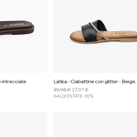
pida
Vista rapida
 intrecciate
Latika - Ciabattine con glitter - Beige
Prezzo regolare
Prezzo scontato
39,95 €
27,97 €
SALDI ESTATE -30%