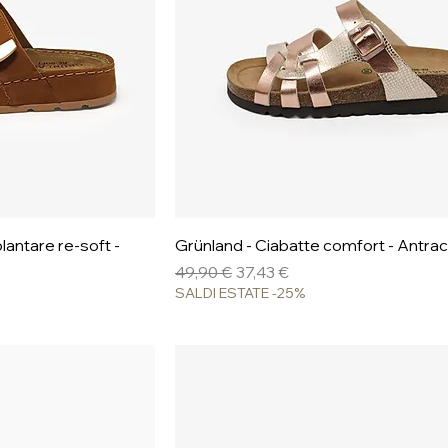
pida
Vista rapida
lantare re-soft -
Grünland - Ciabatte comfort - Antrac
Prezzo regolare
Prezzo scontato
49,90 €
37,43 €
SALDI ESTATE -25%