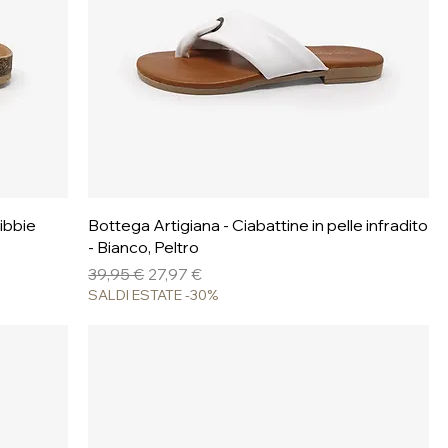
Vista rapida
ibbie
Bottega Artigiana - Ciabattine in pelle infradito
- Bianco, Peltro
Prezzo regolare
Prezzo scontato
39,95 €
27,97 €
SALDI ESTATE -30%