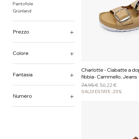
Pantofole
Grünland
Prezzo
9 €
130 €
Colore
Vista ra
Charlotte - Ciabatte a do
Fantasia
fibbia- Cammello, Jeans
Prezzo regolare
Prezzo scontato
74,95 €
56,22 €
SALDI ESTATE -25%
Numero
35
36
37
38
39