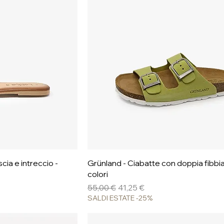
pida
Vista rapida
cia e intreccio -
Grünland - Ciabatte con doppia fibbia 
colori
Prezzo regolare
Prezzo scontato
55,00 €
41,25 €
SALDI ESTATE -25%