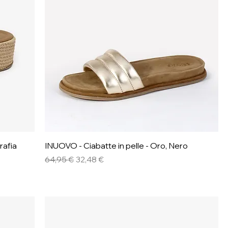
Vista rapida
rafia
INUOVO - Ciabatte in pelle - Oro, Nero
Prezzo regolare
Prezzo scontato
64,95 €
32,48 €