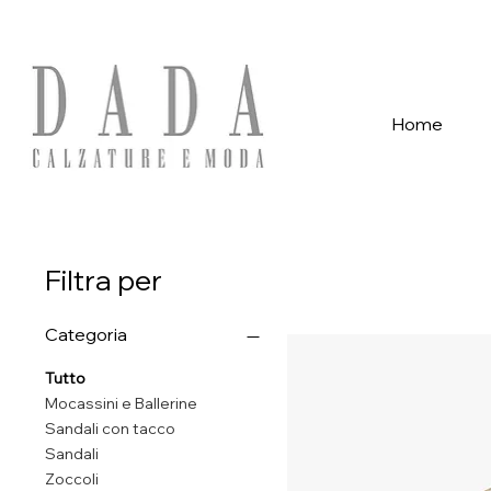
Spese di spedizione gratuite per ordini superiori a 39€ con pagame
Home
Filtra per
Categoria
Tutto
Mocassini e Ballerine
Sandali con tacco
Sandali
Zoccoli