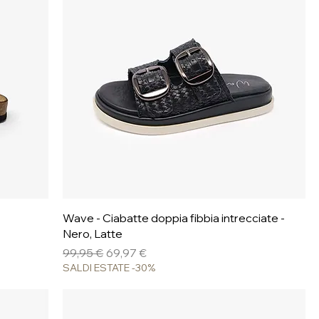
Vista rapida
Wave - Ciabatte doppia fibbia intrecciate -
Nero, Latte
Prezzo regolare
Prezzo scontato
99,95 €
69,97 €
SALDI ESTATE -30%