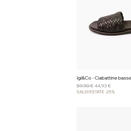
Vista ra
Igi&Co - Ciabattine basse
Prezzo regolare
Prezzo scontato
59,90 €
44,93 €
SALDI ESTATE -25%