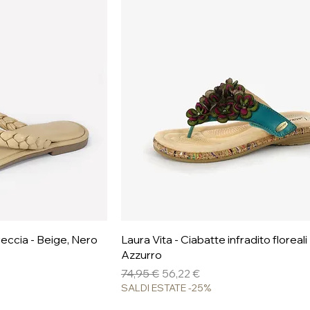
pida
Vista rapida
eccia - Beige, Nero
Laura Vita - Ciabatte infradito floreali
Azzurro
Prezzo regolare
Prezzo scontato
74,95 €
56,22 €
SALDI ESTATE -25%