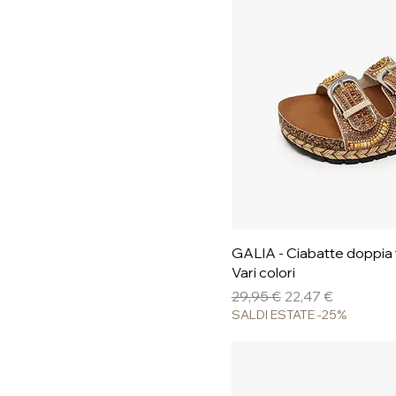
Vista ra
GALIA - Ciabatte doppia f
Vari colori
Prezzo regolare
Prezzo scontato
29,95 €
22,47 €
SALDI ESTATE -25%