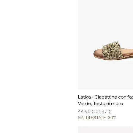
Vista ra
Latika - Ciabattine con fas
Verde, Testa di moro
Prezzo regolare
Prezzo scontato
44,95 €
31,47 €
SALDI ESTATE -30%