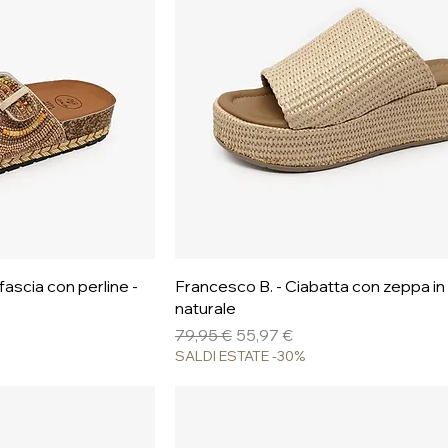
pida
Vista rapida
ascia con perline -
Francesco B. - Ciabatta con zeppa in 
naturale
Prezzo regolare
Prezzo scontato
79,95 €
55,97 €
SALDI ESTATE -30%