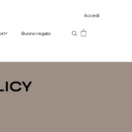
Accedi
ori
Buono regalo
LICY