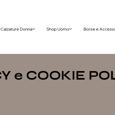
nto anticipato
Calzature Donna
Shop Uomo
Borse e Access
Y e COOKIE PO