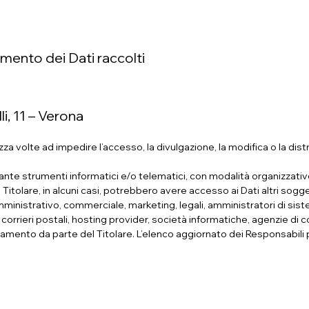
mento dei Dati raccolti
li, 11 – Verona
a volte ad impedire l’accesso, la divulgazione, la modifica o la dist
ante strumenti informatici e/o telematici, con modalità organizzati
 al Titolare, in alcuni casi, potrebbero avere accesso ai Dati altri sogg
ministrativo, commerciale, marketing, legali, amministratori di sis
zi, corrieri postali, hosting provider, società informatiche, agenzie d
tamento da parte del Titolare. L’elenco aggiornato dei Responsabili