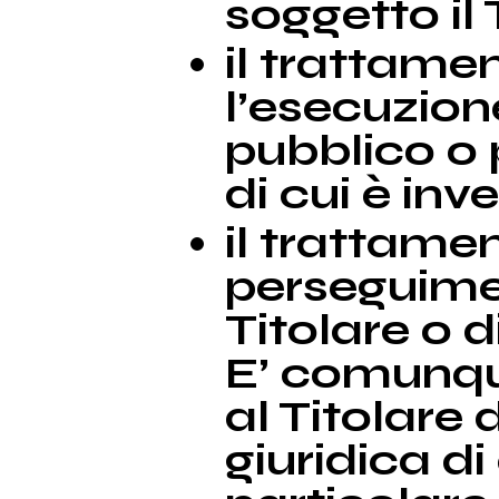
soggetto il 
il trattame
l’esecuzion
pubblico o p
di cui è inve
il trattamen
perseguimen
Titolare o di
E’ comunqu
al Titolare 
giuridica d