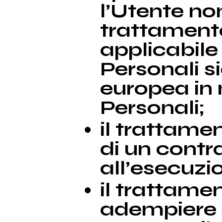
l’Utente no
trattamento
applicabile
Personali s
europea in 
Personali;
il trattame
di un contr
all’esecuzi
il trattame
adempiere u