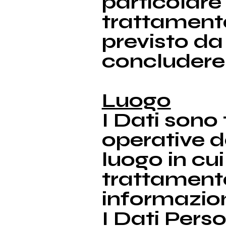
particolare 
trattamento
previsto da
concludere 
Luogo
I Dati sono 
operative de
luogo in cui
trattamento 
informazioni
I Dati Pers