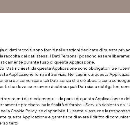
a di dati raccolti sono forniti nelle sezioni dedicate di questa priva
lla raccolta dei dati stessi. I Dati Personali possono essere liberamen
tomaticamente durante l’uso di questa Applicazione.
 i Dati richiesti da questa Applicazione sono obbligatori. Se l’Utente
a Applicazione fornire il Servizio. Nei casi in cui questa Applicazio
astenersi dal comunicare tali Dati, senza che ciò abbia alcuna consegue
Utenti che dovessero avere dubbi su quali Dati siano obbligatori, sono
tri strumenti di tracciamento – da parte di questa Applicazione o dei tit
ente precisato, ha la finalità di fornire il Servizio richiesto dall’Ute
lla Cookie Policy, se disponibile. L’Utente si assume la responsabili
te questa Applicazione e garantisce di avere il diritto di comunicarli 
erso terzi.