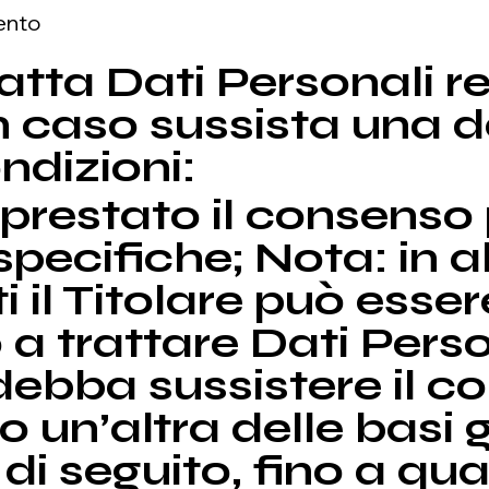
ento
tratta Dati Personali re
in caso sussista una d
ndizioni:
 prestato il consenso
 specifiche; Nota: in a
 il Titolare può esser
 a trattare Dati Perso
ebba sussistere il c
o un’altra delle basi 
 di seguito, fino a q