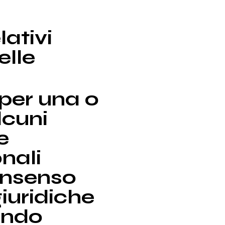
lativi
elle
 per una o
lcuni
e
nali
onsenso
giuridiche
uando