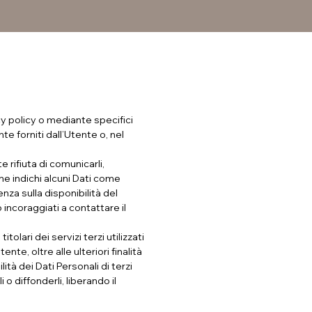
cy policy o mediante specifici
te forniti dall’Utente o, nel
 rifiuta di comunicarli,
ne indichi alcuni Dati come
nza sulla disponibilità del
 incoraggiati a contattare il
olari dei servizi terzi utilizzati
nte, oltre alle ulteriori finalità
tà dei Dati Personali di terzi
o diffonderli, liberando il