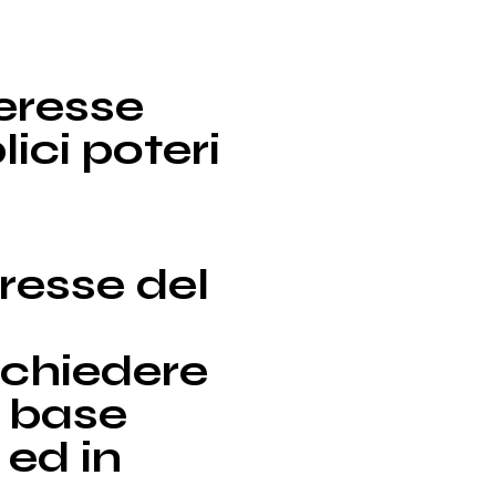
teresse
lici poteri
resse del
ichiedere
a base
 ed in