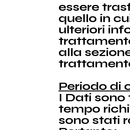
essere trasf
quello in cu
ulteriori in
trattamento
alla sezione
trattamento
Periodo di
I Dati sono 
tempo richie
sono stati r