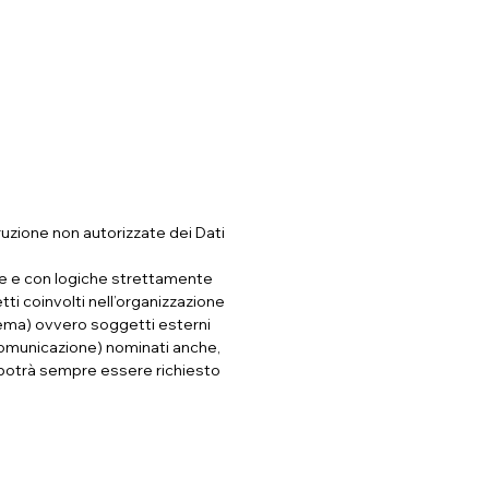
ruzione non autorizzate dei Dati
ve e con logiche strettamente
etti coinvolti nell’organizzazione
tema) ovvero soggetti esterni
i comunicazione) nominati anche,
 potrà sempre essere richiesto