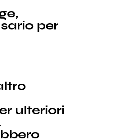
ge,
sario per
altro
r ulteriori
.
rebbero