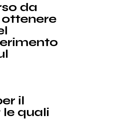
erso da
r ottenere
el
ferimento
ul
er il
 le quali