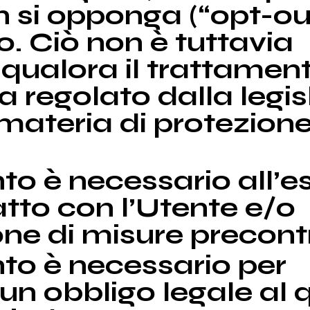
n si opponga (“opt-out
. Ciò non è tuttavia
 qualora il trattament
ia regolato dalla legi
materia di protezione
nto è necessario all’
atto con l’Utente e/o
one di misure precontr
nto è necessario per
n obbligo legale al 