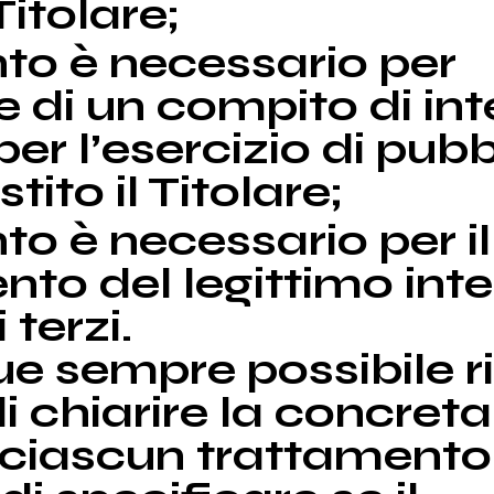
Titolare;
nto è necessario per
e di un compito di in
er l’esercizio di pubb
stito il Titolare;
to è necessario per il
to del legittimo inte
 terzi.
e sempre possibile r
di chiarire la concret
i ciascun trattamento