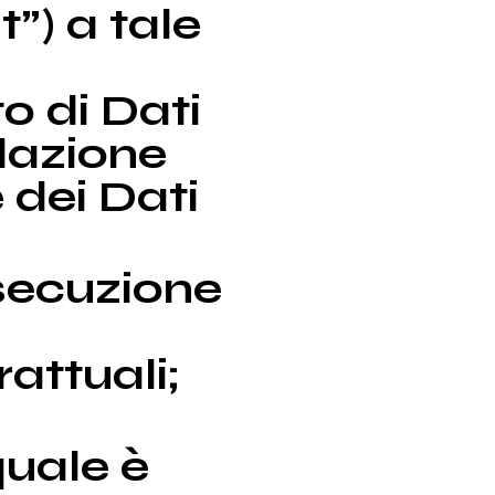
”) a tale
o di Dati
slazione
 dei Dati
esecuzione
attuali;
quale è