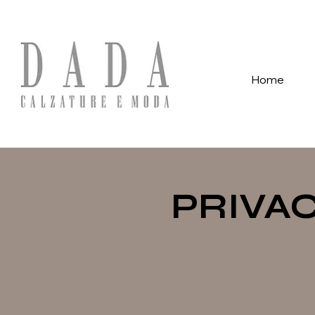
Spese di spedizione gratuite per ordini superiori a 39€ con pagame
Home
PRIVAC