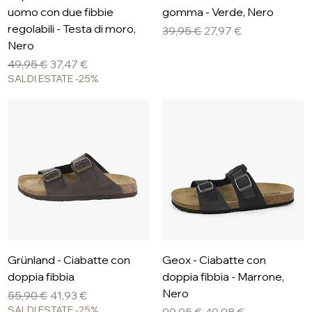
uomo con due fibbie
gomma - Verde, Nero
regolabili - Testa di moro,
Prezzo regolare
Prezzo scontato
39,95 €
27,97 €
Nero
Prezzo regolare
Prezzo scontato
49,95 €
37,47 €
SALDI ESTATE -25%
Grünland - Ciabatte con
Geox - Ciabatte con
doppia fibbia
doppia fibbia - Marrone,
Nero
Prezzo regolare
Prezzo scontato
55,90 €
41,93 €
SALDI ESTATE -25%
Prezzo regolare
Prezzo scontato