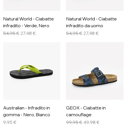
Natural World - Ciabatte
Natural World - Ciabatte
infradito - Verde, Nero
infradito da uomo
Prezzo regolare
Prezzo scontato
Prezzo regolare
Prezzo scontato
54,95 €
27,48 €
54,95 €
27,48 €
Australian - Infradito in
GEOX - Ciabatte in
gomma - Nero, Bianco
camouflage
Prezzo
Prezzo regolare
Prezzo scontato
9,95 €
99,95 €
49,98 €