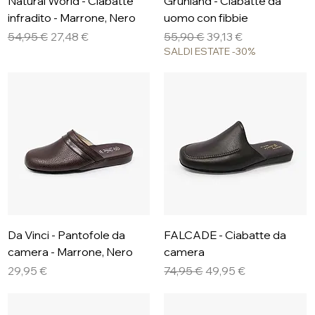
Natural World - Ciabatte
Grünland - Ciabatte da
infradito - Marrone, Nero
uomo con fibbie
Prezzo regolare
Prezzo scontato
Prezzo regolare
Prezzo scontato
54,95 €
27,48 €
55,90 €
39,13 €
SALDI ESTATE -30%
Da Vinci - Pantofole da
FALCADE - Ciabatte da
camera - Marrone, Nero
camera
Prezzo
Prezzo regolare
Prezzo scontato
29,95 €
74,95 €
49,95 €