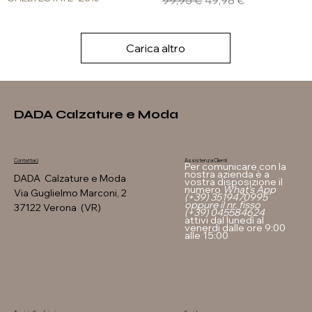
99,95 €
49,98 €
Carica altro
DADA Calzature e Moda
Assistenza Clienti
Contattaci
Per comunicare con la
nostra azienda è a
DADA Calzature e Moda
vostra disposizione il
numero
What's App
Via Guglielmo Marconi, 2
(+39) 3519470995
oppure il nr. fisso
37122 Verona (VR)
(+39) 045584624
attivi dal lunedì al
venerdi dalle ore 9:00
alle 15:00