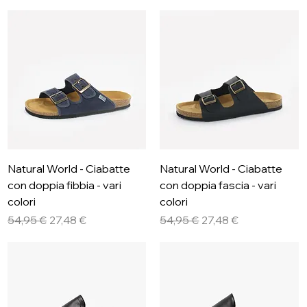
Natural World - Ciabatte
Natural World - Ciabatte
con doppia fibbia - vari
con doppia fascia - vari
colori
colori
Prezzo regolare
Prezzo scontato
Prezzo regolare
Prezzo scontato
54,95 €
27,48 €
54,95 €
27,48 €