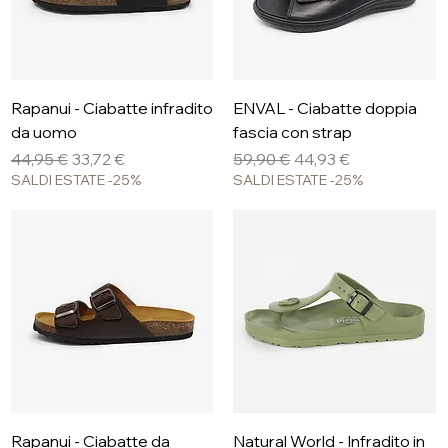
Rapanui - Ciabatte infradito
ENVAL - Ciabatte doppia
da uomo
fascia con strap
Prezzo regolare
Prezzo scontato
Prezzo regolare
Prezzo scontato
44,95 €
33,72 €
59,90 €
44,93 €
SALDI ESTATE -25%
SALDI ESTATE -25%
Rapanui - Ciabatte da
Natural World - Infradito in