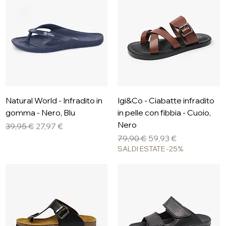
Natural World - Infradito in
Igi&Co - Ciabatte infradito
gomma - Nero, Blu
in pelle con fibbia - Cuoio,
Nero
Prezzo regolare
Prezzo scontato
39,95 €
27,97 €
Prezzo regolare
Prezzo scontato
79,90 €
59,93 €
SALDI ESTATE -25%