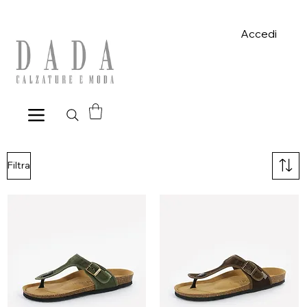
Spese di spedizione gratuite per ordini superiori a 39€ con pagame
Accedi
Filtra