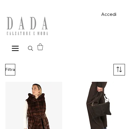
Spese di spedizione gratuite per ordini superiori a 39€ con pagame
Accedi
Filtra