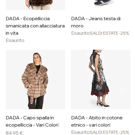
DADA - Ecopelliccia
DADA - Jeans testa di
smanicata con allacciatura
moro
in vita
Esaurito
SALDI ESTATE -25%
Esaurito
DADA - Capo spalla in
DADA - Abito in cotone
ecopelliccia - Vari Colori
etnico - vari colori
Esaurito
Prezzo
SALDI ESTATE -25%
84,95 €