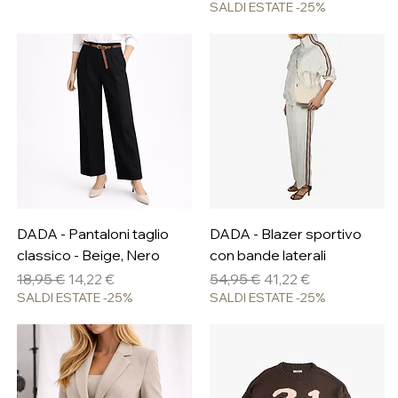
SALDI ESTATE -25%
DADA - Pantaloni taglio
DADA - Blazer sportivo
classico - Beige, Nero
con bande laterali
Prezzo regolare
Prezzo scontato
Prezzo regolare
Prezzo scontato
18,95 €
14,22 €
54,95 €
41,22 €
SALDI ESTATE -25%
SALDI ESTATE -25%