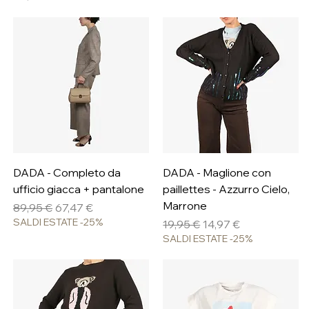
DADA - Completo da
DADA - Maglione con
ufficio giacca + pantalone
paillettes - Azzurro Cielo,
Marrone
Prezzo regolare
Prezzo scontato
89,95 €
67,47 €
SALDI ESTATE -25%
Prezzo regolare
Prezzo scontato
19,95 €
14,97 €
SALDI ESTATE -25%