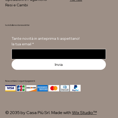
Resi e Cambi
Iscriviti alla nostra newsletter
Tante novità in anteprima ti aspettano!
la tua email
*
Invia
Noi accettiamo i seguenti pagamenti:
© 2035 by Casa Più Srl. Made with
Wix Studio™