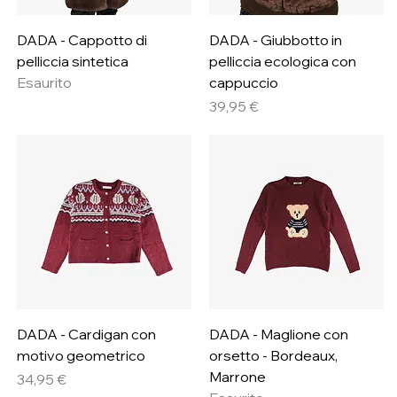
DADA - Cappotto di
DADA - Giubbotto in
pelliccia sintetica
pelliccia ecologica con
Esaurito
cappuccio
Prezzo
39,95 €
DADA - Cardigan con
DADA - Maglione con
motivo geometrico
orsetto - Bordeaux,
Marrone
Prezzo
34,95 €