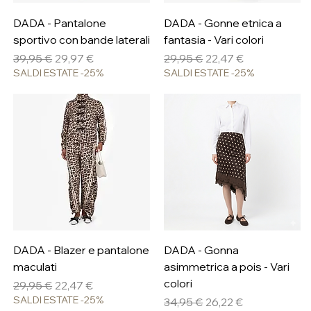
DADA - Pantalone
DADA - Gonne etnica a
sportivo con bande laterali
fantasia - Vari colori
Prezzo regolare
Prezzo scontato
Prezzo regolare
Prezzo scontato
39,95 €
29,97 €
29,95 €
22,47 €
SALDI ESTATE -25%
SALDI ESTATE -25%
DADA - Blazer e pantalone
DADA - Gonna
maculati
asimmetrica a pois - Vari
colori
Prezzo regolare
Prezzo scontato
29,95 €
22,47 €
SALDI ESTATE -25%
Prezzo regolare
Prezzo scontato
34,95 €
26,22 €