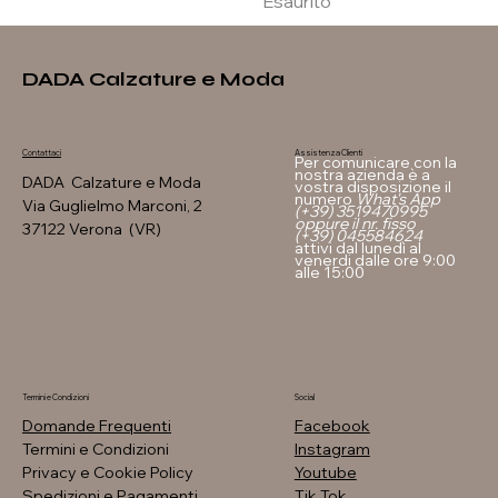
Esaurito
DADA Calzature e Moda
Assistenza Clienti
Contattaci
Per comunicare con la
nostra azienda è a
DADA Calzature e Moda
vostra disposizione il
numero
What's App
Via Guglielmo Marconi, 2
(+39) 3519470995
oppure il nr. fisso
37122 Verona (VR)
(+39) 045584624
attivi dal lunedì al
venerdi dalle ore 9:00
alle 15:00
Termini e Condizioni
Social
Domande Frequenti
Facebook
Termini e Condizioni
Instagram
Privacy e Cookie Policy
Youtube
Spedizioni e Pagamenti
Tik Tok