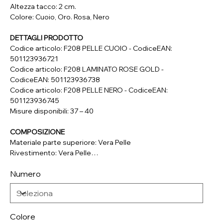
Altezza tacco: 2 cm.
Colore: Cuoio, Oro. Rosa, Nero
DETTAGLI PRODOTTO
Codice articolo: F208 PELLE CUOIO - CodiceEAN:
501123936721
Codice articolo: F208 LAMINATO ROSE GOLD -
CodiceEAN: 501123936738
Codice articolo: F208 PELLE NERO - CodiceEAN:
501123936745
Misure disponibili: 37 – 40
COMPOSIZIONE
Materiale parte superiore: Vera Pelle
Rivestimento: Vera Pelle
Soletta: Vera Pelle
Numero
Suola: Materiale Sintetico
Colore