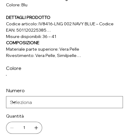
Colore: Blu
DETTAGLI PRODOTTO
Codice articolo: IV8416-LNG 002 NAVY BLUE – Codice
EAN: 501120225385
Misure disponibili: 36 – 41
COMPOSIZIONE
Materiale parte superiore: Vera Pelle
Rivestimento: Vera Pelle, Similpelle
Soletta: Vera Pelle
Colore
Suola: Materiale Sintetico
Numero
Quantità