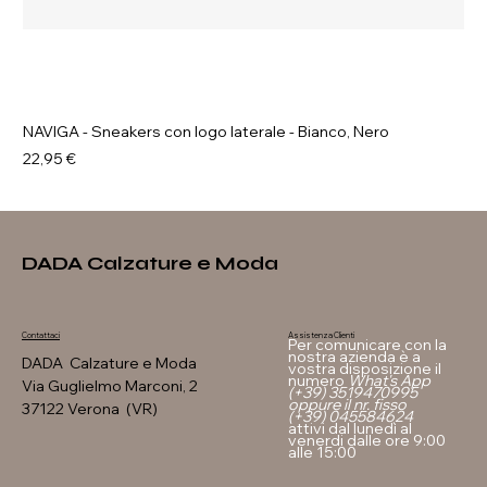
NAVIGA - Sneakers con logo laterale - Bianco, Nero
Prezzo
22,95 €
DADA Calzature e Moda
Assistenza Clienti
Contattaci
Per comunicare con la
nostra azienda è a
DADA Calzature e Moda
vostra disposizione il
numero
What's App
Via Guglielmo Marconi, 2
(+39) 3519470995
oppure il nr. fisso
37122 Verona (VR)
(+39) 045584624
attivi dal lunedì al
venerdi dalle ore 9:00
alle 15:00