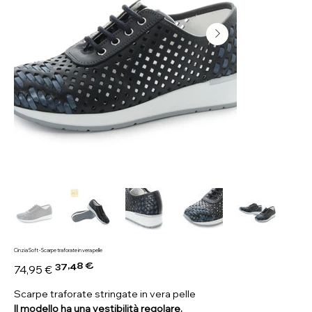
Cinzia Soft - Scarpe traforate in vera pelle
37,48 €
Prezzo
Prezzo
74,95 €
originale
scontato
Scarpe traforate stringate in vera pelle
Il modello ha una vestibilità regolare.