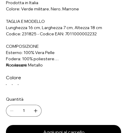
Prodotta in Italia
Colore: Verde militare, Nero, Marrone
TAGLIA E MODELLO
Lunghezza 16 cm, Larghezza 7 cm, Altezza 18 cm
Codice: 231825 - Codice EAN: 7011000002232
COMPOSIZIONE
Esterno: 100% Vera Pelle
Fodera: 100% poliestere
Accessori: Metallo
Non lavare
Colore
Quantità
Aggiungi al carrello