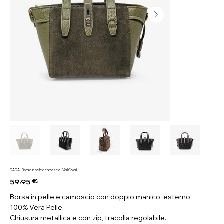
DADA - Borsa in pelle e camoscio - Vari Colori
59,95 €
Prezzo
Borsa in pelle e camoscio con doppio manico, esterno
100% Vera Pelle.
Chiusura metallica e con zip, tracolla regolabile.