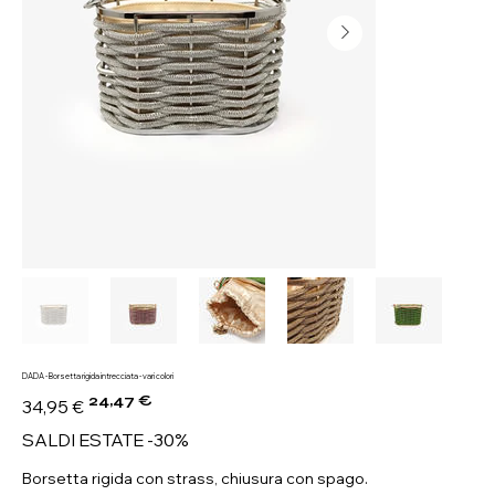
DADA - Borsetta rigida intrecciata - vari colori
24,47 €
Prezzo
Prezzo
34,95 €
originale
scontato
SALDI ESTATE -30%
Borsetta rigida con strass, chiusura con spago.