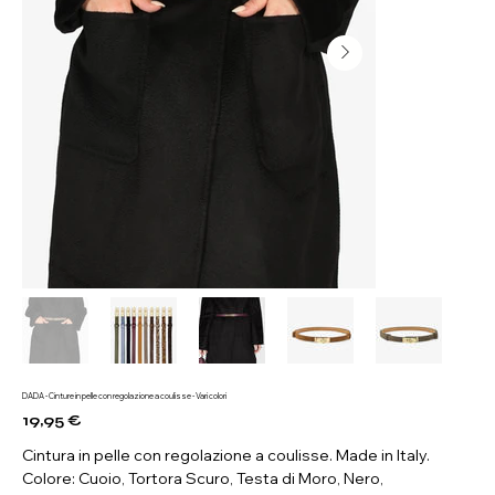
DADA - Cinture in pelle con regolazione a coulisse - Vari colori
19,95 €
Prezzo
Cintura in pelle con regolazione a coulisse. Made in Italy.
Colore: Cuoio, Tortora Scuro, Testa di Moro, Nero,