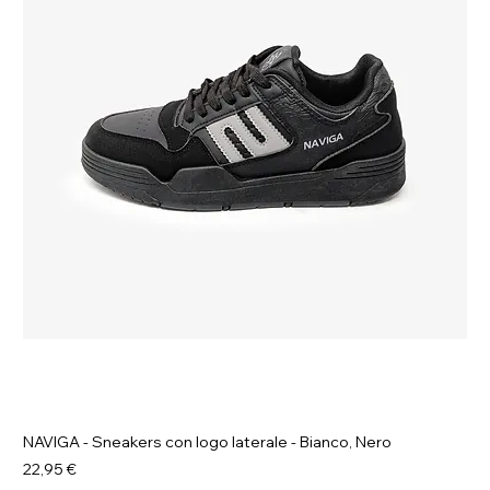
NAVIGA - Sneakers con logo laterale - Bianco, Nero
Prezzo
22,95 €