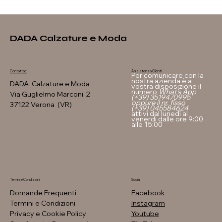
DADA Calzature e Moda
Assistenza Clienti
Contattaci
Per comunicare con la
nostra azienda è a
DADA Calzature e Moda
vostra disposizione il
numero
What's App
Via Guglielmo Marconi, 2
(+39) 3519470995
oppure il nr. fisso
37122 Verona (VR)
(+39) 045584624
attivi dal lunedì al
venerdi dalle ore 9:00
alle 15:00
Termini e Condizioni
Social
Domande Frequenti
Facebook
Termini e Condizioni
Instagram
Privacy e Cookie Policy
Youtube