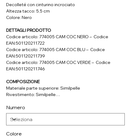
Decolleté con cinturino incrociato
Altezza tacco: 5,5 cm
Colore: Nero
DETTAGLI PRODOTTO
Codice articolo: 774005 CAM COC NERO – Codice
EAN:501120211722
Codice articolo: 774005 CAM COC BLU – Codice
EAN:501120211739
Codice articolo: 774005 CAM COC VERDE – Codice
EAN:501120211746
COMPOSIZIONE
Materiale parte superiore: Similpelle
Rivestimento: Similpelle
Soletta: Vera Pelle
Numero
Suola: Materiale Sintetico
Colore