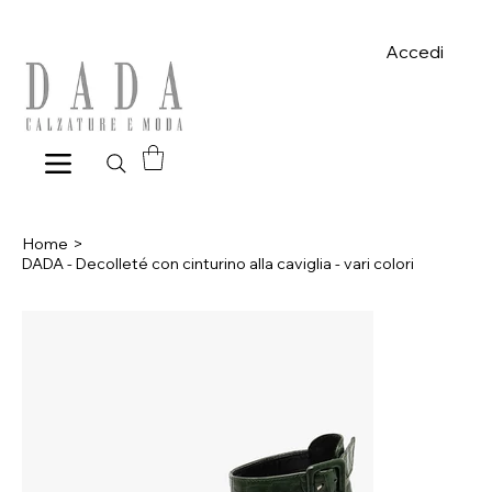
Spese di spedizione gratuite per ordini superiori a 39€ con pagame
Accedi
Home
>
DADA - Decolleté con cinturino alla caviglia - vari colori