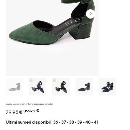
DADA - Decolleté con cinturino alla caviglia - vari colori
39,95 €
Prezzo
Prezzo
79,95 €
originale
scontato
Ultimi numeri disponibili: 36 - 37 - 38 - 39 - 40 - 41