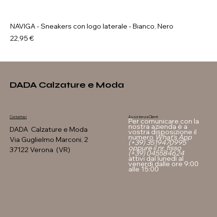
NAVIGA - Sneakers con logo laterale - Bianco, Nero
Prezzo
22,95 €
DADA Calzature e Moda
Assistenza Clienti
Contattaci
Per comunicare con la
nostra azienda è a
DADA Calzature e Moda
vostra disposizione il
numero
What's App
Via Guglielmo Marconi, 2
(+39) 3519470995
oppure il nr. fisso
37122 Verona (VR)
(+39) 045584624
attivi dal lunedì al
venerdi dalle ore 9:00
alle 15:00