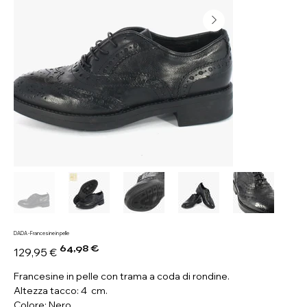
DADA - Francesine in pelle
64,98 €
Prezzo
Prezzo
129,95 €
originale
scontato
Francesine in pelle con trama a coda di rondine.
Altezza tacco: 4 cm.
Colore: Nero.