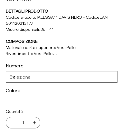
DETTAGLI PRODOTTO
Codice articolo: IALESSA11 DAVIS NERO – CodiceEAN:
501120213177
Misure disponibili: 36 – 41
COMPOSIZIONE
Materiale parte superiore: Vera Pelle
Rivestimento: Vera Pelle
Soletta: Vera Pelle
Numero
Suola: Materiale Sintetico
Colore
Quantità