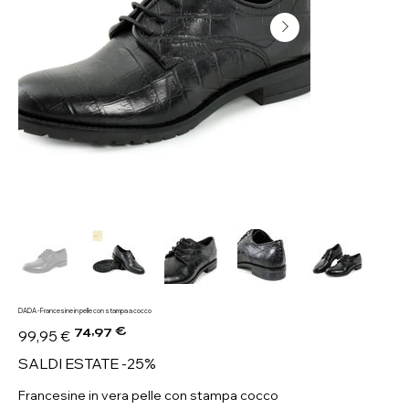
DADA - Francesine in pelle con stampa a cocco
74,97 €
Prezzo
Prezzo
99,95 €
originale
scontato
SALDI ESTATE -25%
Francesine in vera pelle con stampa cocco