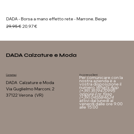
DADA - Borsa a mano effetto rete - Marrone, Beige
Prezzo regolare
Prezzo scontato
29,95 €
20,97 €
DADA Calzature e Moda
Assistenza Clienti
Contattaci
Per comunicare con la
nostra azienda è a
DADA Calzature e Moda
vostra disposizione il
numero
What's App
Via Guglielmo Marconi, 2
(+39) 3519470995
oppure il nr. fisso
37122 Verona (VR)
(+39) 045584624
attivi dal lunedì al
venerdi dalle ore 9:00
alle 15:00