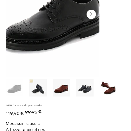
DADA - Francesine stringate - vari colori
99,95 €
Prezzo
Prezzo
119,95 €
originale
scontato
Mocassini classici
Altezza tacco: 4 cm.