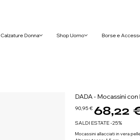
nto anticipato
Calzature Donna
Shop Uomo
Borse e Access
DADA - Mocassini con 
68,22 
Prezzo
Prezzo
90,95 €
originale
scontato
SALDI ESTATE -25%
Mocassini allacciati in vera pell