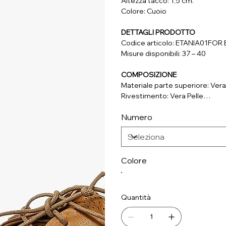
Altezza tacco: 1,5 cm.
Colore: Cuoio
DETTAGLI PRODOTTO
Codice articolo: ETANIA01FO
Misure disponibili: 37 – 40
COMPOSIZIONE
Materiale parte superiore: Vera
Rivestimento: Vera Pelle
Soletta: Vera Pelle
Numero
Suola: Vera Pelle
Colore
Quantità