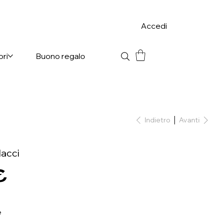
Accedi
ori
Buono regalo
Indietro
Avanti
lacci
€
e