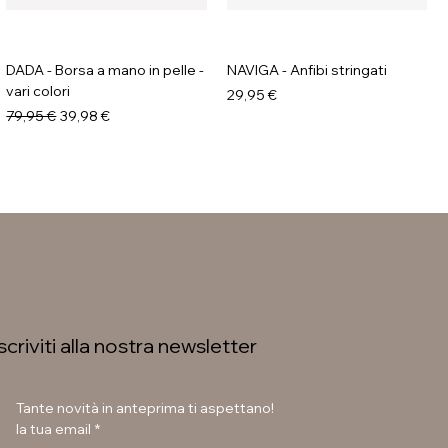
DADA - Borsa a mano in pelle -
NAVIGA - Anfibi stringati
vari colori
Prezzo
29,95 €
Prezzo regolare
Prezzo scontato
79,95 €
39,98 €
Iscriviti alla nostra newsletter
Tante novità in anteprima ti aspettano!
la tua email
*
GALIA - Anfibi con suola
LAURA BETTINI - Texani tacco