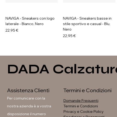
NAVIGA - Sneakers con logo
NAVIGA - Sneakers basse in
laterale - Bianco, Nero
stile sportivo e casual - Blu,
Nero
Prezzo
22,95 €
Prezzo
22,95 €
DADA Calzatur
Assistenza Clienti
Termini e Condizioni
Per comunicare con la
Domande Frequenti
nostra azienda è a vostra
Termini e Condizioni
Privacy e Cookie Policy
disposizione il numero
Soleil - Anfibi con fibbia e
GAVI - Stivaletti con fibbia e
GALIA - Sneakers platform
GAVI - Anfibi con suola