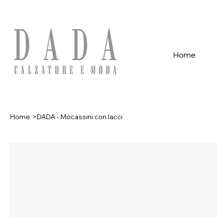
Spese di spedizione gratuite per ordini superiori a 39€ con pagame
Home
Home
>
DADA - Mocassini con lacci