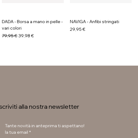
DADA - Borsa a mano in pelle -
NAVIGA - Anfibi stringati
vari colori
Prezzo
29,95 €
Prezzo regolare
Prezzo scontato
79,95 €
39,98 €
Iscriviti alla nostra newsletter
Tante novità in anteprima ti aspettano!
la tua email
*
GALIA - Anfibi con suola
LAURA BETTINI - Texani tacco