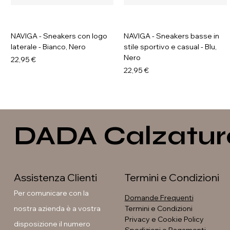
NAVIGA - Sneakers con logo
NAVIGA - Sneakers basse in
laterale - Bianco, Nero
stile sportivo e casual - Blu,
Nero
Prezzo
22,95 €
Prezzo
22,95 €
DADA Calzatur
Assistenza Clienti
Termini e Condizioni
Per comunicare con la
Domande Frequenti
nostra azienda è a vostra
Termini e Condizioni
Privacy e Cookie Policy
disposizione il numero
Soleil - Anfibi con fibbia e
GAVI - Stivaletti con fibbia e
GALIA - Sneakers platform
GAVI - Anfibi con suola