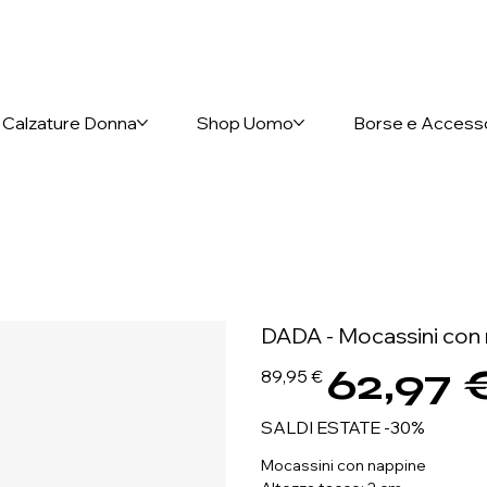
nto anticipato
Calzature Donna
Shop Uomo
Borse e Access
DADA - Mocassini con 
62,97 
Prezzo
Prezzo
89,95 €
originale
scontato
SALDI ESTATE -30%
Mocassini con nappine