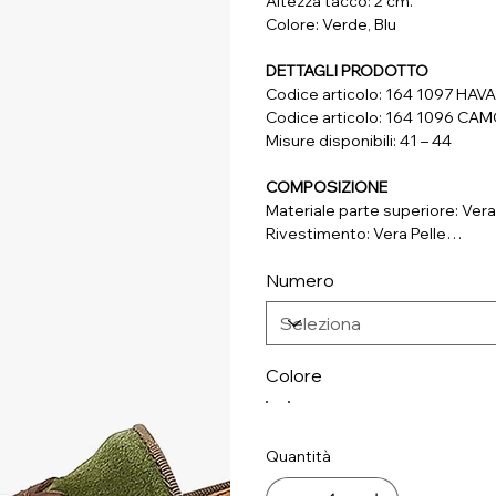
Altezza tacco: 2 cm.
Colore: Verde, Blu
DETTAGLI PRODOTTO
Codice articolo: 164 1097 HA
Codice articolo: 164 1096 C
Misure disponibili: 41 – 44
COMPOSIZIONE
Materiale parte superiore: Vera
Rivestimento: Vera Pelle
Soletta: Vera Pelle
Numero
Suola: Materiale Sintetico
Colore
Quantità