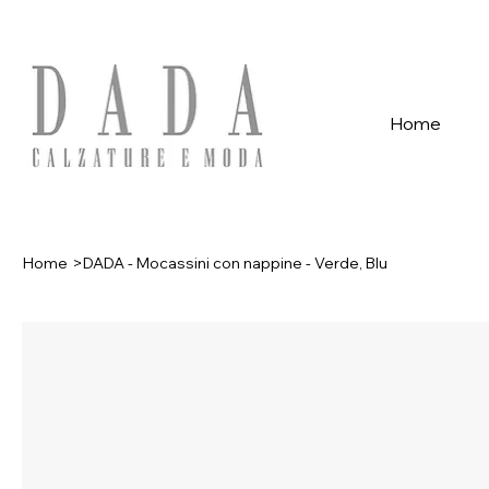
Spese di spedizione gratuite per ordini superiori a 39€ con pagame
Home
Home
>
DADA - Mocassini con nappine - Verde, Blu