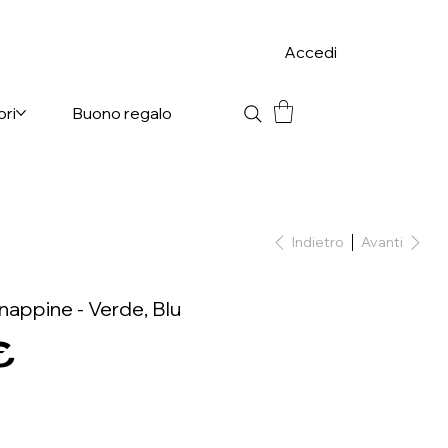
Accedi
ori
Buono regalo
Indietro
Avanti
nappine - Verde, Blu
€