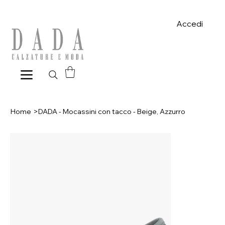
Spese di spedizione gratuite per ordini superiori a 39€ con pagame
Accedi
Home
>
DADA - Mocassini con tacco - Beige, Azzurro