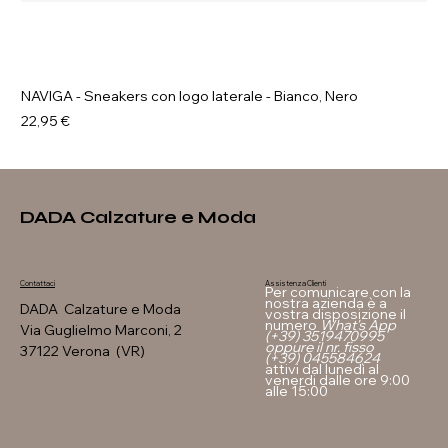
NAVIGA - Sneakers con logo laterale - Bianco, Nero
Prezzo
22,95 €
DADA Calzature e Moda
Assistenza Clienti
Contattaci
Per comunicare con la
nostra azienda è a
DADA Calzature e Moda
vostra disposizione il
numero
What's App
Via Guglielmo Marconi, 2
(+39) 3519470995
oppure il nr. fisso
37122 Verona (VR)
(+39) 045584624
attivi dal lunedì al
venerdi dalle ore 9:00
alle 15:00