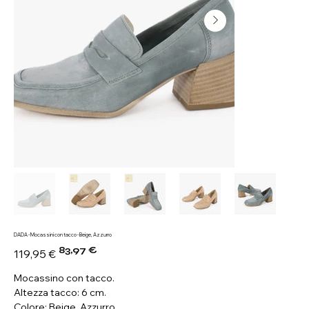
DADA - Mocassini con tacco - Beige, Azzurro
83,97 €
Prezzo
Prezzo
119,95 €
originale
scontato
Mocassino con tacco.
Altezza tacco: 6 cm.
Colore: Beige, Azzurro.