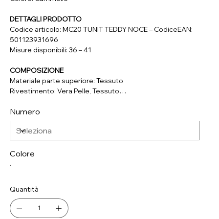
DETTAGLI PRODOTTO
Codice articolo: MC20 TUNIT TEDDY NOCE – CodiceEAN:
501123931696
Misure disponibili: 36 – 41
COMPOSIZIONE
Materiale parte superiore: Tessuto
Rivestimento: Vera Pelle, Tessuto
Soletta: Vera Pelle, Tessuto
Numero
Suola: Materiale Sintetico
Colore
Quantità