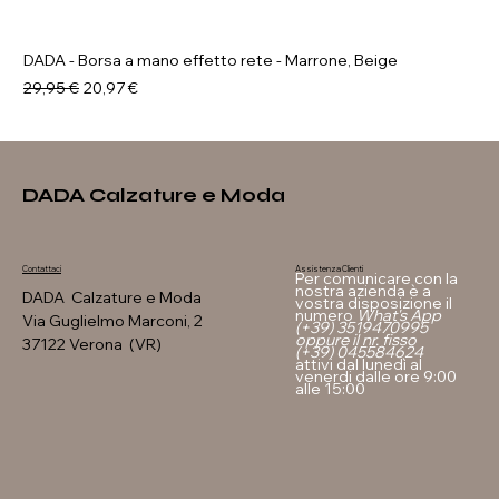
DADA - Borsa a mano effetto rete - Marrone, Beige
Prezzo regolare
Prezzo scontato
29,95 €
20,97 €
DADA Calzature e Moda
Assistenza Clienti
Contattaci
Per comunicare con la
nostra azienda è a
DADA Calzature e Moda
vostra disposizione il
numero
What's App
Via Guglielmo Marconi, 2
(+39) 3519470995
oppure il nr. fisso
37122 Verona (VR)
(+39) 045584624
attivi dal lunedì al
venerdi dalle ore 9:00
alle 15:00