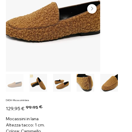
DADA - Mocassini in lana
99,95 €
Prezzo
Prezzo
129,95 €
originale
scontato
Mocassini in lana
Altezza tacco: 1 cm.
Colore: Cammello