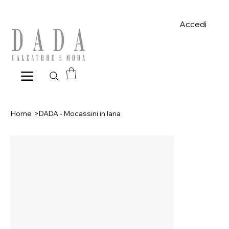
Spese di spedizione gratuite per ordini superiori a 39€ con pagame
Accedi
Home
>
DADA - Mocassini in lana