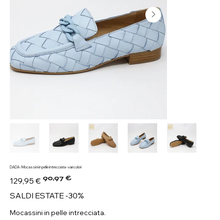
DADA - Mocassini in pelle intrecciata - vari colori
90,97 €
Prezzo
Prezzo
129,95 €
originale
scontato
SALDI ESTATE -30%
Mocassini in pelle intrecciata.