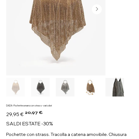
DADA - Pochette a mano con strass - vari colori
20,97 €
Prezzo
Prezzo
29,95 €
originale
scontato
SALDI ESTATE -30%
Pochette con strass. Tracolla a catena amovibile. Chiusura