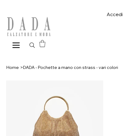
Spese di spedizione gratuite per ordini superiori a 39€ con pagame
Accedi
Home
>
DADA - Pochette a mano con strass - vari colori