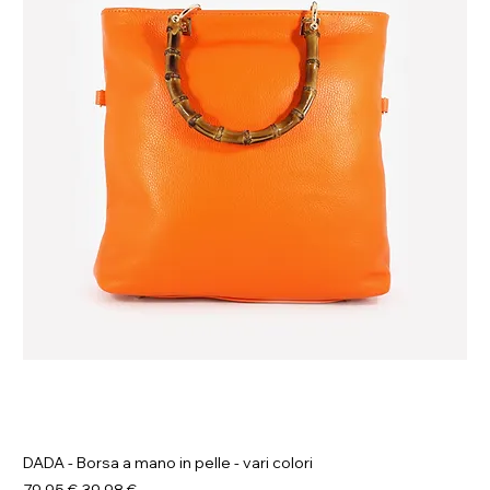
DADA - Borsa a mano in pelle - vari colori
Prezzo regolare
Prezzo scontato