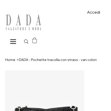
Spese di spedizione gratuite per ordini superiori a 39€ con pagame
Accedi
Home
>
DADA - Pochette tracolla con strass - vari colori