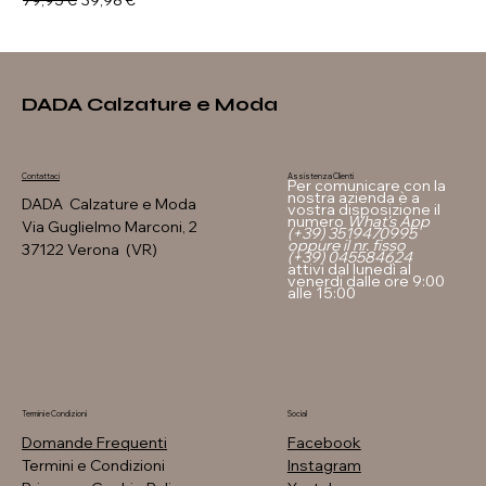
79,95 €
39,98 €
DADA Calzature e Moda
Assistenza Clienti
Contattaci
Per comunicare con la
nostra azienda è a
DADA Calzature e Moda
vostra disposizione il
numero
What's App
Via Guglielmo Marconi, 2
(+39) 3519470995
oppure il nr. fisso
37122 Verona (VR)
(+39) 045584624
attivi dal lunedì al
venerdi dalle ore 9:00
alle 15:00
Termini e Condizioni
Social
Domande Frequenti
Facebook
Termini e Condizioni
Instagram