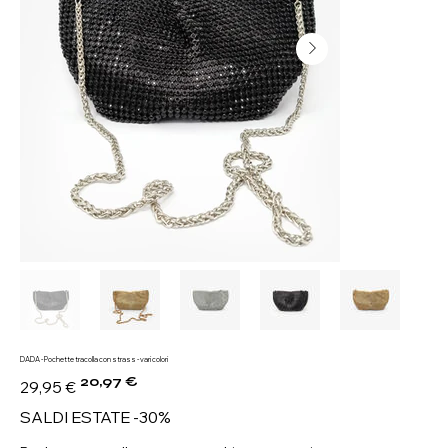
DADA - Pochette tracolla con strass - vari colori
20,97 €
Prezzo
Prezzo
29,95 €
originale
scontato
SALDI ESTATE -30%