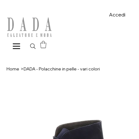
Spese di spedizione gratuite per ordini superiori a 39€ con pagame
Accedi
Home
>
DADA - Polacchine in pelle - vari colori