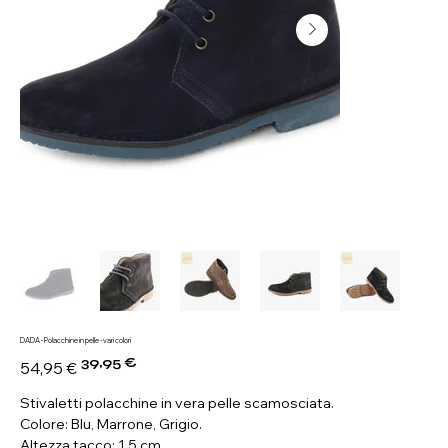
DADA - Polacchine in pelle - vari colori
39,95 €
Prezzo
Prezzo
54,95 €
originale
scontato
Stivaletti polacchine in vera pelle scamosciata.
Colore: Blu, Marrone, Grigio.
Altezza tacco: 1,5 cm