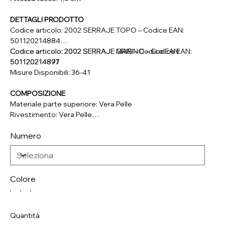
DETTAGLI PRODOTTO
Codice articolo: 2002 SERRAJE TOPO – Codice EAN:
501120214884
Codice articolo: 2002 SERRAJE MARINO – Codice EAN:
Codice articolo: 2002 SERRAJE GRIS – Codice EAN:
501120214877
501120214891
Misure Disponibili: 36-41
COMPOSIZIONE
Materiale parte superiore: Vera Pelle
Rivestimento: Vera Pelle
Soletta: Vera Pelle, Tessuto
Numero
Suola: Materiale Sintetico
Colore
Quantità