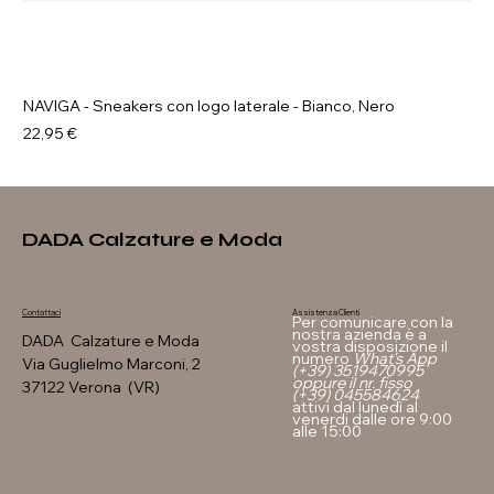
NAVIGA - Sneakers con logo laterale - Bianco, Nero
Prezzo
22,95 €
DADA Calzature e Moda
Assistenza Clienti
Contattaci
Per comunicare con la
nostra azienda è a
DADA Calzature e Moda
vostra disposizione il
numero
What's App
Via Guglielmo Marconi, 2
(+39) 3519470995
oppure il nr. fisso
37122 Verona (VR)
(+39) 045584624
attivi dal lunedì al
venerdi dalle ore 9:00
alle 15:00