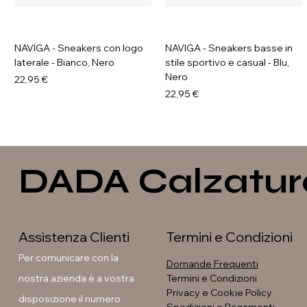
NAVIGA - Sneakers con logo
NAVIGA - Sneakers basse in
laterale - Bianco, Nero
stile sportivo e casual - Blu,
Nero
Prezzo
22,95 €
Prezzo
22,95 €
DADA Calzatur
Assistenza Clienti
Termini e Condizioni
Per comunicare con la
Domande Frequenti
nostra azienda è a vostra
Termini e Condizioni
Privacy e Cookie Policy
disposizione il numero
Soleil - Anfibi con fibbia e
GAVI - Stivaletti con fibbia e
GALIA - Sneakers platform
GAVI - Anfibi con suola