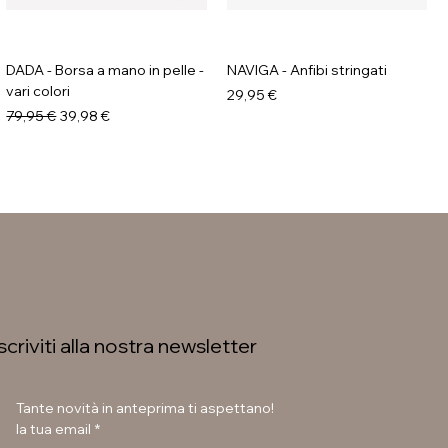
DADA - Borsa a mano in pelle -
NAVIGA - Anfibi stringati
vari colori
Prezzo
29,95 €
Prezzo regolare
Prezzo scontato
79,95 €
39,98 €
Iscriviti alla nostra newsletter
Tante novità in anteprima ti aspettano!
la tua email
*
GALIA - Anfibi con suola
LAURA BETTINI - Texani tacco