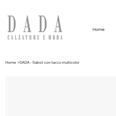
Spese di spedizione gratuite per ordini superiori a 39€ con pagame
Home
Home
>
DADA - Sabot con tacco multicolor