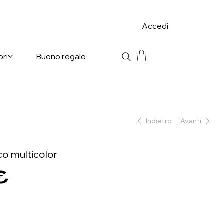
Accedi
ori
Buono regalo
Indietro
Avanti
o multicolor
€