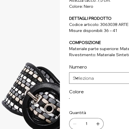
Altezza tacco: 7,5 cm.
Colore: Nero
DETTAGLI PRODOTTO
Codice articolo: 3063038 AR
Misure disponibili: 36 – 41
COMPOSIZIONE
Materiale parte superiore: Mate
Rivestimento: Materiale Sintet
Soletta: Vera Pelle
Numero
Suola: Materiale Sintetico
Colore
Quantità