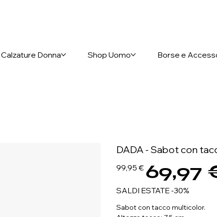
nto anticipato
Calzature Donna
Shop Uomo
Borse e Access
DADA - Sabot con tacc
69,97 
Prezzo
Prezzo
99,95 €
originale
scontato
SALDI ESTATE -30%
Sabot con tacco multicolor.