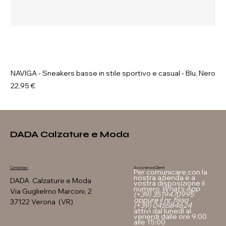
NAVIGA - Sneakers basse in stile sportivo e casual - Blu, Nero
Prezzo
22,95 €
DADA Calzature e Moda
Assistenza Clienti
Contattaci
Per comunicare con la
nostra azienda è a
DADA Calzature e Moda
vostra disposizione il
numero
What's App
Via Guglielmo Marconi, 2
(+39) 3519470995
oppure il nr. fisso
37122 Verona (VR)
(+39) 045584624
attivi dal lunedì al
venerdi dalle ore 9:00
alle 15:00