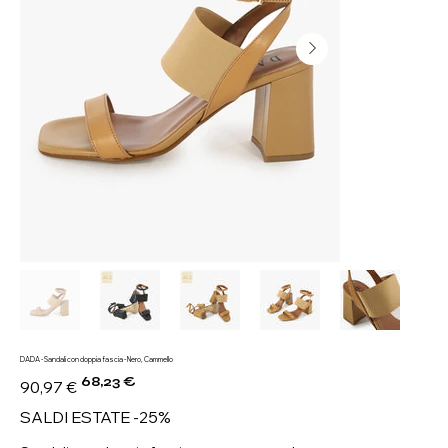
DADA - Sandali con doppia fascia - Nero, Cammello
68,23 €
Prezzo
Prezzo
90,97 €
originale
scontato
SALDI ESTATE -25%