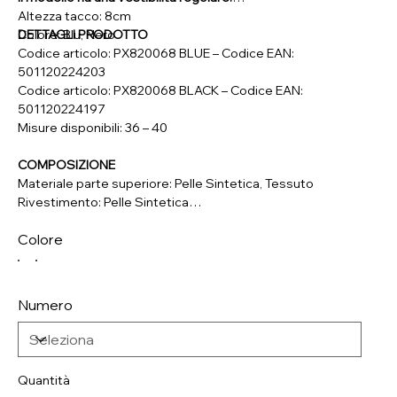
Altezza tacco: 8cm
Colore: Blu, Nero
DETTAGLI PRODOTTO
Codice articolo: PX820068 BLUE – Codice EAN:
501120224203
Codice articolo: PX820068 BLACK – Codice EAN:
501120224197
Misure disponibili: 36 – 40
COMPOSIZIONE
Materiale parte superiore: Pelle Sintetica, Tessuto
Rivestimento: Pelle Sintetica
Soletta: Vera Pelle
Colore
Suola: Materiale Sintetico
Numero
Quantità