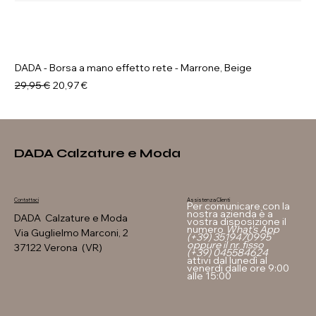
DADA - Borsa a mano effetto rete - Marrone, Beige
Prezzo regolare
Prezzo scontato
29,95 €
20,97 €
DADA Calzature e Moda
Assistenza Clienti
Contattaci
Per comunicare con la
nostra azienda è a
DADA Calzature e Moda
vostra disposizione il
numero
What's App
Via Guglielmo Marconi, 2
(+39) 3519470995
oppure il nr. fisso
37122 Verona (VR)
(+39) 045584624
attivi dal lunedì al
venerdi dalle ore 9:00
alle 15:00