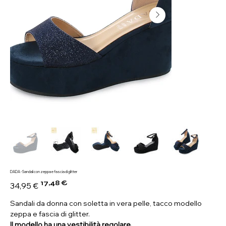
DADA - Sandali con zeppa e fascia di glitter
17,48 €
Prezzo
Prezzo
34,95 €
originale
scontato
Sandali da donna con soletta in vera pelle, tacco modello
zeppa e fascia di glitter.
Il modello ha una vestibilità regolare.