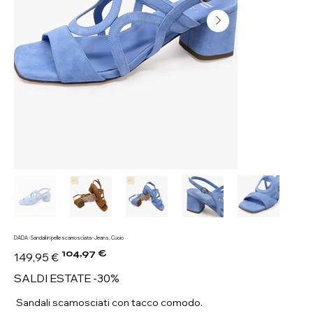
DADA - Sandali in pelle scamosciata - Jeans, Cuoio
104,97 €
Prezzo
Prezzo
149,95 €
originale
scontato
SALDI ESTATE -30%
Sandali scamosciati con tacco comodo.