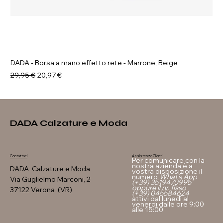
DADA - Borsa a mano effetto rete - Marrone, Beige
Prezzo regolare
Prezzo scontato
29,95 €
20,97 €
DADA Calzature e Moda
Assistenza Clienti
Contattaci
Per comunicare con la
nostra azienda è a
DADA Calzature e Moda
vostra disposizione il
numero
What's App
Via Guglielmo Marconi, 2
(+39) 3519470995
oppure il nr. fisso
37122 Verona (VR)
(+39) 045584624
attivi dal lunedì al
venerdi dalle ore 9:00
alle 15:00