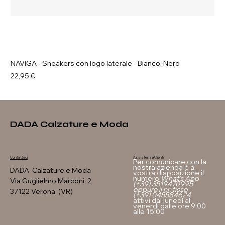
NAVIGA - Sneakers con logo laterale - Bianco, Nero
Prezzo
22,95 €
DADA Calzature e Moda
Assistenza Clienti
Contattaci
Per comunicare con la
nostra azienda è a
DADA Calzature e Moda
vostra disposizione il
numero
What's App
Via Guglielmo Marconi, 2
(+39) 3519470995
oppure il nr. fisso
37122 Verona (VR)
(+39) 045584624
attivi dal lunedì al
venerdi dalle ore 9:00
alle 15:00