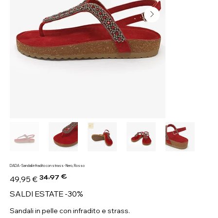
DADA - Sandali infradito con strass - Nero, Rosso
34,97 €
Prezzo
Prezzo
49,95 €
originale
scontato
SALDI ESTATE -30%
Sandali in pelle con infradito e strass.