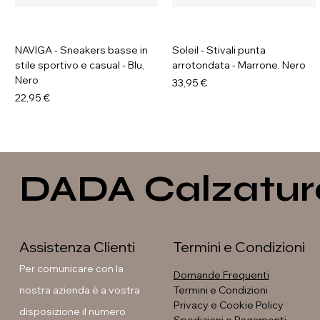
NAVIGA - Sneakers basse in
Soleil - Stivali punta
stile sportivo e casual - Blu,
arrotondata - Marrone, Nero
Nero
Prezzo
33,95 €
Prezzo
22,95 €
DADA Calzatur
Assistenza Clienti
Termini e Condizioni
Per comunicare con la
Domande Frequenti
nostra azienda è a vostra
Termini e Condizioni
Privacy e Cookie Policy
disposizione il numero
GALIA - Sneakers platform
GAVI - Anfibi con suola
Soleil - Stivali con fibbia
Soleil - Stivali flat con fibbia