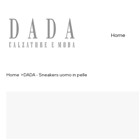
Spese di spedizione gratuite per ordini superiori a 39€ con pagame
Home
Home
>
DADA - Sneakers uomo in pelle