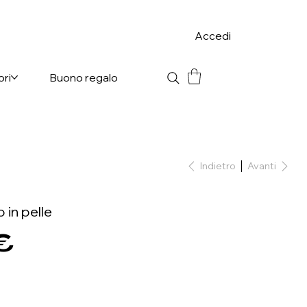
Accedi
ori
Buono regalo
Indietro
Avanti
in pelle
€