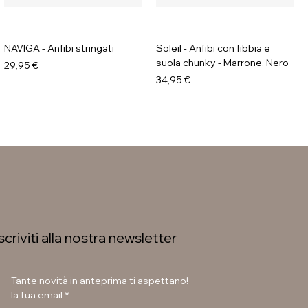
NAVIGA - Anfibi stringati
Soleil - Anfibi con fibbia e
suola chunky - Marrone, Nero
Prezzo
29,95 €
Prezzo
34,95 €
Iscriviti alla nostra newsletter
Tante novità in anteprima ti aspettano!
la tua email
*
LAURA BETTINI - Texani tacco
GAVI - Stivaletti con fibbia e