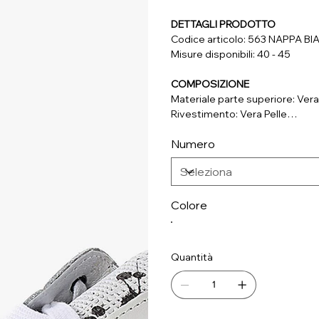
DETTAGLI PRODOTTO
Codice articolo: 563 NAPPA B
Misure disponibili: 40 - 45
COMPOSIZIONE
Materiale parte superiore: Vera
Rivestimento: Vera Pelle
Soletta: Vera Pelle, Tessuto
Numero
Suola: Materiale Sintetico
Colore
Quantità