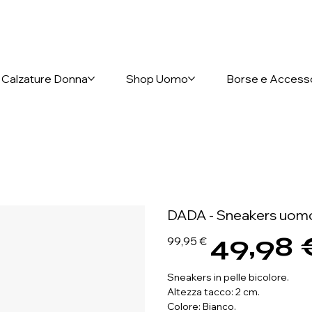
nto anticipato
Calzature Donna
Shop Uomo
Borse e Access
DADA - Sneakers uomo 
49,98 
Prezzo
Prezzo
99,95 €
originale
scontato
Sneakers in pelle bicolore.
Altezza tacco: 2 cm.
Colore: Bianco.