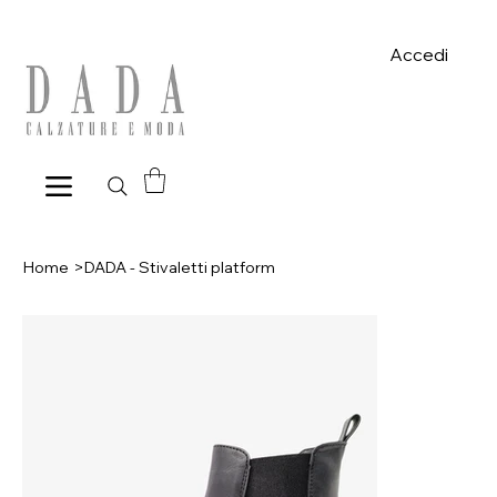
Spese di spedizione gratuite per ordini superiori a 39€ con pagame
Accedi
Home
>
DADA - Stivaletti platform