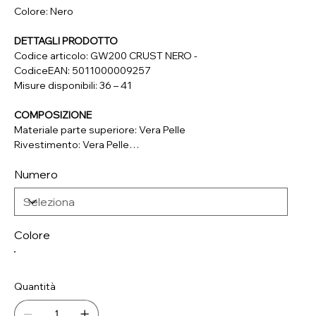
Colore: Nero
DETTAGLI PRODOTTO
Codice articolo: GW200 CRUST NERO -
CodiceEAN: 5011000009257
Misure disponibili: 36 – 41
COMPOSIZIONE
Materiale parte superiore: Vera Pelle
Rivestimento: Vera Pelle
Soletta: Vera Pelle
Numero
Suola: Materiale Sintetico
Colore
Quantità