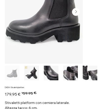
DADA - Stivaletti platform
159,95 €
Prezzo
Prezzo
179,95 €
originale
scontato
Stivaletti platform con cerniera laterale.
Altezza tacco: 6 cm.