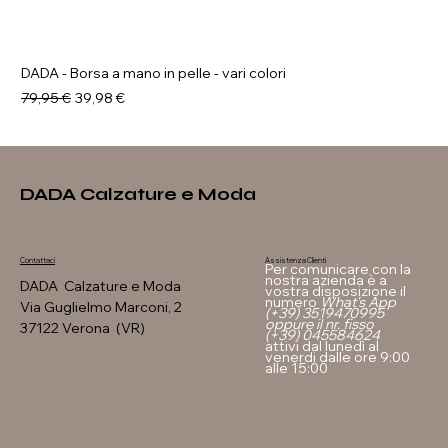
DADA - Borsa a mano in pelle - vari colori
Prezzo regolare
Prezzo scontato
79,95 €
39,98 €
DADA Calzature e Moda
Assistenza Clienti
Contattaci
Per comunicare con la
nostra azienda è a
DADA Calzature e Moda
vostra disposizione il
numero
What's App
Via Guglielmo Marconi, 2
(+39) 3519470995
oppure il nr. fisso
37122 Verona (VR)
(+39) 045584624
attivi dal lunedì al
venerdi dalle ore 9:00
alle 15:00