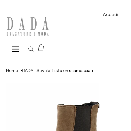
Spese di spedizione gratuite per ordini superiori a 39€ con pagame
Accedi
Home
>
DADA - Stivaletti slip on scamosciati