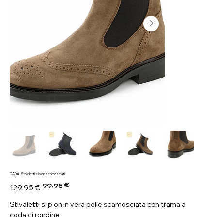
DADA - Stivaletti slip on scamosciati
99,95 €
Prezzo
Prezzo
129,95 €
originale
scontato
Stivaletti slip on in vera pelle scamosciata con trama a
coda di rondine