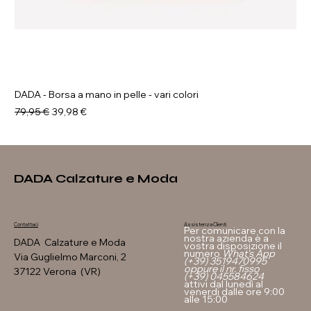
DADA - Borsa a mano in pelle - vari colori
Prezzo regolare
Prezzo scontato
79,95 €
39,98 €
DADA Calzature e Moda
Assistenza Clienti
Contattaci
Per comunicare con la
nostra azienda è a
DADA Calzature e Moda
vostra disposizione il
numero
What's App
Via Guglielmo Marconi, 2
(+39) 3519470995
oppure il nr. fisso
37122 Verona (VR)
(+39) 045584624
attivi dal lunedì al
venerdi dalle ore 9:00
alle 15:00