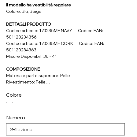
Il modello ha vestibilità regolare
Colore: Blu, Beige
DETTAGLI PRODOTTO
Codice articolo: 170235MF NAVY – Codice EAN:
501120234356
Codice articolo: 170235MF CORK – Codice EAN:
501120234363
Misure Disponibili: 36 - 41
COMPOSIZIONE
Materiale parte superiore: Pelle
Rivestimento: Pelle
Soletta: Pelle
Colore
Suola: Materiale Sintetico
Numero