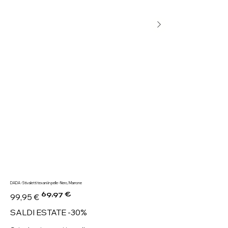
DADA - Stivaletti texani in pelle - Nero, Marrone
69,97 €
Prezzo
Prezzo
99,95 €
originale
scontato
SALDI ESTATE -30%