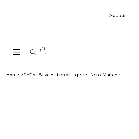
Spese di spedizione gratuite per ordini superiori a 39€ con pagame
Accedi
Home
>
DADA - Stivaletti texani in pelle - Nero, Marrone