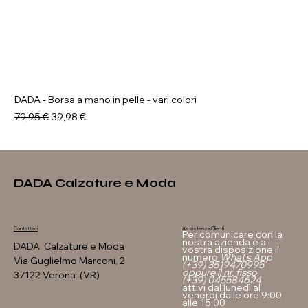
DADA - Borsa a mano in pelle - vari colori
Prezzo regolare
Prezzo scontato
79,95 €
39,98 €
DADA Calzature e Moda
Assistenza Clienti
Contattaci
Per comunicare con la
nostra azienda è a
DADA Calzature e Moda
vostra disposizione il
numero
What's App
Via Guglielmo Marconi, 2
(+39) 3519470995
oppure il nr. fisso
37122 Verona (VR)
(+39) 045584624
attivi dal lunedì al
venerdi dalle ore 9:00
alle 15:00