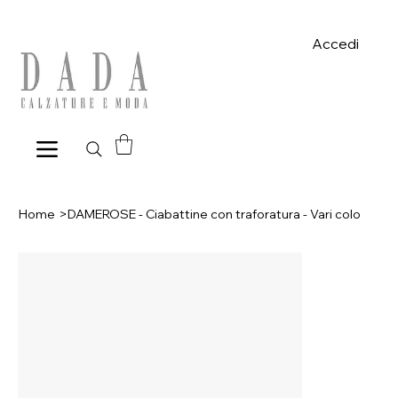
Spese di spedizione gratuite per ordini superiori a 39€ con pagame
Accedi
Home
>
DAMEROSE - Ciabattine con traforatura - Vari colo