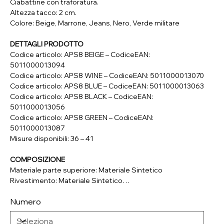
Ciabattine con traforatura.
Altezza tacco: 2 cm.
Colore: Beige, Marrone, Jeans, Nero, Verde militare
DETTAGLI PRODOTTO
Codice articolo: APS8 BEIGE – CodiceEAN:
5011000013094
Codice articolo: APS8 WINE – CodiceEAN: 5011000013070
Codice articolo: APS8 BLUE – CodiceEAN: 5011000013063
Codice articolo: APS8 BLACK – CodiceEAN:
5011000013056
Codice articolo: APS8 GREEN – CodiceEAN:
5011000013087
Misure disponibili: 36 – 41
COMPOSIZIONE
Materiale parte superiore: Materiale Sintetico
Rivestimento: Materiale Sintetico
Soletta: Materiale Sintetico
Numero
Suola: Materiale Sintetico