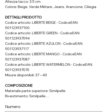
Altezza tacco: 3,5 cm.
Colore: Beige, Verde Militare, Jeans, Arancione, Ciliegia
DETTAGLI PRODOTTO
Codice articolo: LIBERTE BEIGE - CodiceEAN:
501123937100
Codice articolo: LIBERTE GREEN - CodiceEAN:
501123937094
Codice articolo: LIBERTE AZULON - CodiceEAN:
501123937117
Codice articolo: LIBERTE MANGO - CodiceEAN:
501123937087
Codice articolo: LIBERTE WATERMELON - CodiceEAN:
501123937070
Misure disponibili: 37 – 40
COMPOSIZIONE
Materiale parte superiore: Similpelle
Rivestimento: Similpelle
Soletta: Vera Pelle
Numero
Suola: Materiale Sintetico