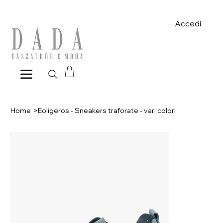
Spese di spedizione gratuite per ordini superiori a 39€ con pagame
Accedi
Home
>
Eoligeros - Sneakers traforate - vari colori