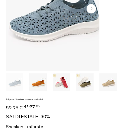
Eoligeros - Sneakers traforate - vari colori
41,97 €
Prezzo
Prezzo
59,95 €
originale
scontato
SALDI ESTATE -30%
Sneakers traforate