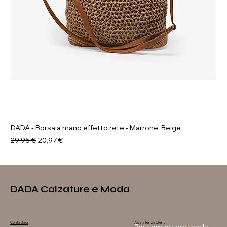
DADA - Borsa a mano effetto rete - Marrone, Beige
Prezzo regolare
Prezzo scontato
29,95 €
20,97 €
DADA Calzature e Moda
Assistenza Clienti
Contattaci
Per comunicare con la