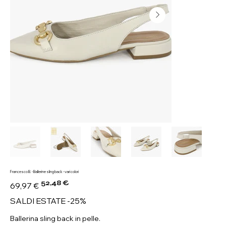
Francesco B. - Ballerine sling back - vari colori
52,48 €
Prezzo
Prezzo
69,97 €
originale
scontato
SALDI ESTATE -25%
Ballerina sling back in pelle.