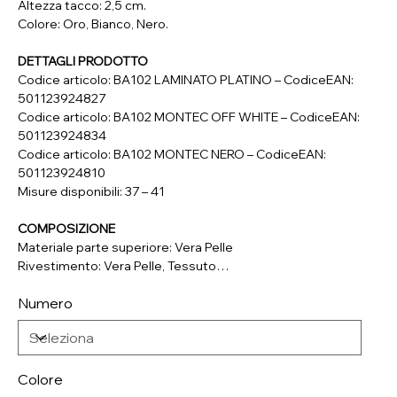
Altezza tacco: 2,5 cm.
Colore: Oro, Bianco, Nero.
DETTAGLI PRODOTTO
Codice articolo: BA102 LAMINATO PLATINO – CodiceEAN:
501123924827
Codice articolo: BA102 MONTEC OFF WHITE – CodiceEAN:
501123924834
Codice articolo: BA102 MONTEC NERO – CodiceEAN:
501123924810
Misure disponibili: 37 – 41
COMPOSIZIONE
Materiale parte superiore: Vera Pelle
Rivestimento: Vera Pelle, Tessuto
Soletta: Vera Pelle
Numero
Suola: Materiale Sintetico
Colore