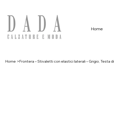
Spese di spedizione gratuite per ordini superiori a 39€ con pagame
Home
Home
>
Frontera – Stivaletti con elastici laterali – Grigio, Testa 