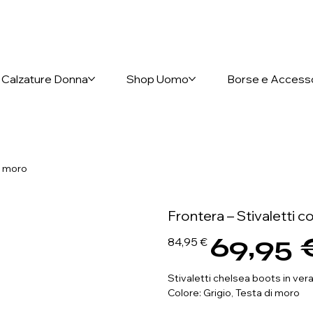
nto anticipato
Calzature Donna
Shop Uomo
Borse e Access
di moro
Frontera – Stivaletti co
69,95 
Prezzo
Prezzo
84,95 €
originale
scontato
Stivaletti chelsea boots in vera
Colore: Grigio, Testa di moro