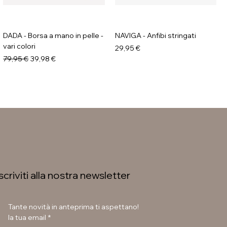
DADA - Borsa a mano in pelle -
NAVIGA - Anfibi stringati
vari colori
Prezzo
29,95 €
Prezzo regolare
Prezzo scontato
79,95 €
39,98 €
Iscriviti alla nostra newsletter
Tante novità in anteprima ti aspettano!
la tua email
*
GALIA - Anfibi con suola
LAURA BETTINI - Texani tacco