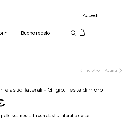
Accedi
ori
Buono regalo
Indietro
Avanti
n elastici laterali – Grigio, Testa di moro
€
 pelle scamosciata con elastici laterali e decori