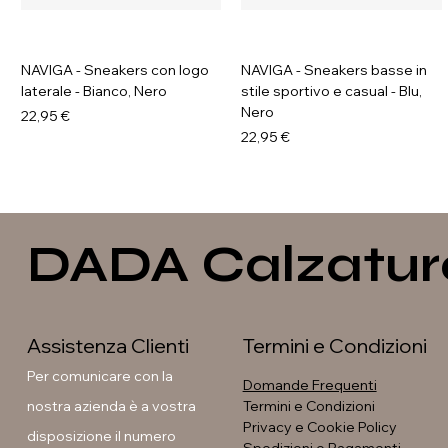
NAVIGA - Sneakers con logo
NAVIGA - Sneakers basse in
laterale - Bianco, Nero
stile sportivo e casual - Blu,
Nero
Prezzo
22,95 €
Prezzo
22,95 €
DADA Calzatur
Assistenza Clienti
Termini e Condizioni
Per comunicare con la
Domande Frequenti
nostra azienda è a vostra
Termini e Condizioni
Privacy e Cookie Policy
disposizione il numero
Soleil - Anfibi con fibbia e
GAVI - Stivaletti con fibbia e
GALIA - Sneakers platform
GAVI - Anfibi con suola