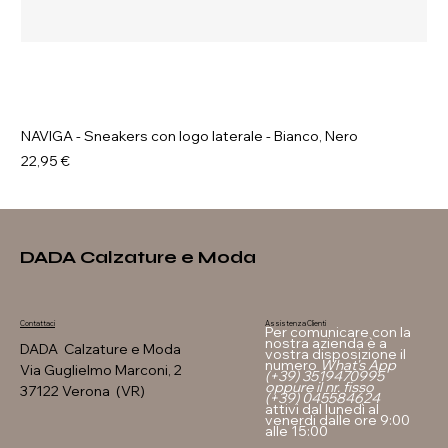
NAVIGA - Sneakers con logo laterale - Bianco, Nero
Prezzo
22,95 €
DADA Calzature e Moda
Assistenza Clienti
Contattaci
Per comunicare con la
nostra azienda è a
DADA Calzature e Moda
vostra disposizione il
numero
What's App
Via Guglielmo Marconi, 2
(+39) 3519470995
oppure il nr. fisso
37122 Verona (VR)
(+39) 045584624
attivi dal lunedì al
venerdi dalle ore 9:00
alle 15:00