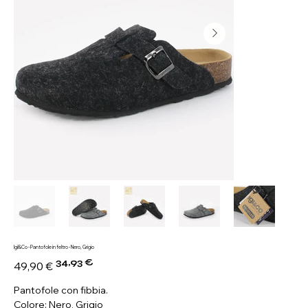
Igi&Co - Pantofole in feltro - Nero, Grigio
34,93 €
Prezzo
Prezzo
49,90 €
originale
scontato
Pantofole con fibbia.
Colore: Nero, Grigio