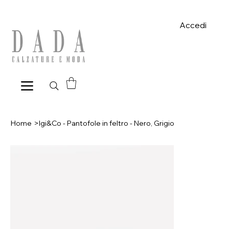
Spese di spedizione gratuite per ordini superiori a 39€ con pagame
Accedi
Home
>
Igi&Co - Pantofole in feltro - Nero, Grigio