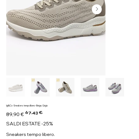
Igi&Co - Sneakers tempo libero - Beige, Grigio
67,43 €
Prezzo
Prezzo
89,90 €
originale
scontato
SALDI ESTATE -25%
Sneakers tempo libero.