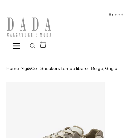
Spese di spedizione gratuite per ordini superiori a 39€ con pagame
Accedi
Home
>
Igi&Co - Sneakers tempo libero - Beige, Grigio