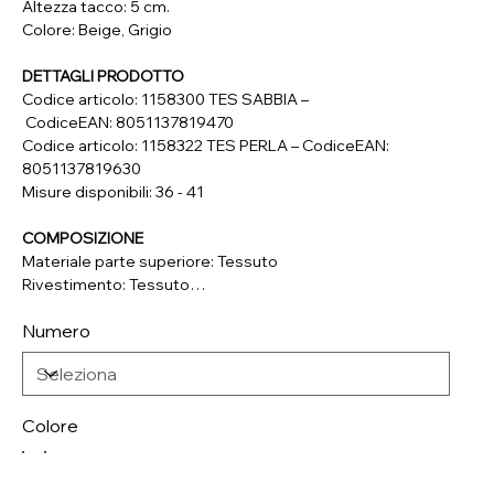
Altezza tacco: 5 cm.
Colore: Beige, Grigio
DETTAGLI PRODOTTO
Codice articolo: 1158300 TES SABBIA –
CodiceEAN: 8051137819470
Codice articolo: 1158322 TES PERLA – CodiceEAN:
8051137819630
Misure disponibili: 36 - 41
COMPOSIZIONE
Materiale parte superiore: Tessuto
Rivestimento: Tessuto
Soletta: Vera Pelle
Numero
Suola: Materiale Sintetico
Colore