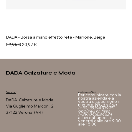
DADA - Borsa a mano effetto rete - Marrone, Beige
Prezzo regolare
Prezzo scontato
29,95 €
20,97 €
DADA Calzature e Moda
Assistenza Clienti
Contattaci
Per comunicare con la
nostra azienda è a
DADA Calzature e Moda
vostra disposizione il
numero
What's App
Via Guglielmo Marconi, 2
(+39) 3519470995
oppure il nr. fisso
37122 Verona (VR)
(+39) 045584624
attivi dal lunedì al
venerdi dalle ore 9:00
alle 15:00