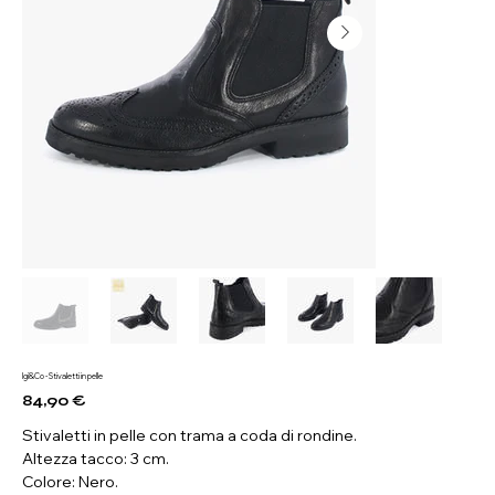
Igi&Co - Stivaletti in pelle
84,90 €
Prezzo
Stivaletti in pelle con trama a coda di rondine.
Altezza tacco: 3 cm.
Colore: Nero.