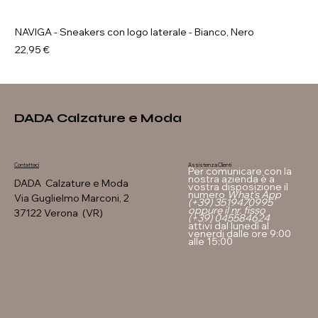
NAVIGA - Sneakers con logo laterale - Bianco, Nero
Prezzo
22,95 €
DADA Calzature e Moda
Assistenza Clienti
Contattaci
Per comunicare con la
nostra azienda è a
DADA Calzature e Moda
vostra disposizione il
numero
What's App
Via Guglielmo Marconi, 2
(+39) 3519470995
oppure il nr. fisso
37122 Verona (VR)
(+39) 045584624
attivi dal lunedì al
venerdi dalle ore 9:00
alle 15:00