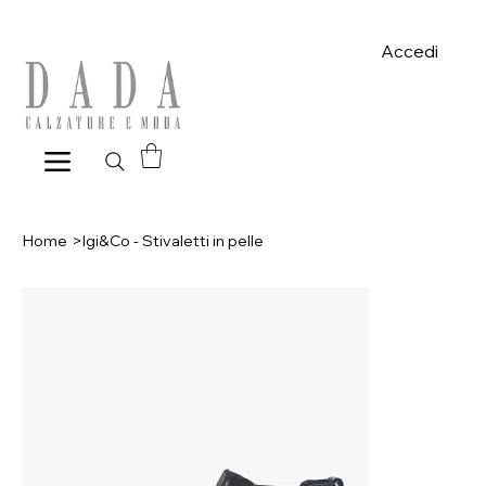
Spese di spedizione gratuite per ordini superiori a 39€ con pagame
Accedi
Home
>
Igi&Co - Stivaletti in pelle