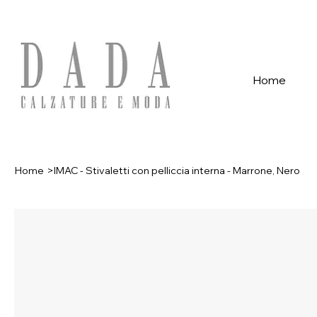
Spese di spedizione gratuite per ordini superiori a 39€ con pagame
Home
Home
>
IMAC - Stivaletti con pelliccia interna - Marrone, Nero