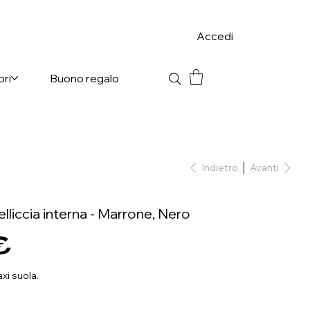
Accedi
ori
Buono regalo
Indietro
Avanti
elliccia interna - Marrone, Nero
€
axi suola.