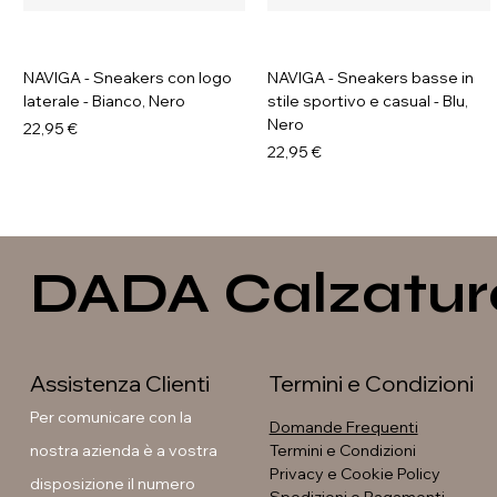
NAVIGA - Sneakers con logo
NAVIGA - Sneakers basse in
laterale - Bianco, Nero
stile sportivo e casual - Blu,
Nero
Prezzo
22,95 €
Prezzo
22,95 €
DADA Calzatur
Assistenza Clienti
Termini e Condizioni
Per comunicare con la
Domande Frequenti
nostra azienda è a vostra
Termini e Condizioni
Privacy e Cookie Policy
disposizione il numero
Soleil - Anfibi con fibbia e
GAVI - Stivaletti con fibbia e
GALIA - Sneakers platform
GAVI - Anfibi con suola