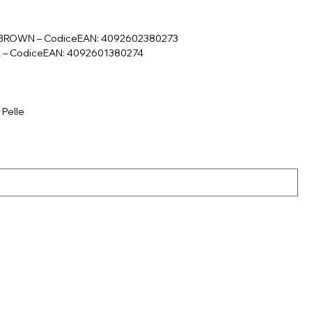
K BROWN – CodiceEAN: 4092602380273
K – CodiceEAN: 4092601380274
 Pelle