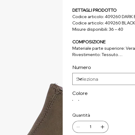
DETTAGLI PRODOTTO
Codice articolo: 409260 DAR
Codice articolo: 409260 BLAC
Misure disponibili: 36 – 40
COMPOSIZIONE
Materiale parte superiore: Vera
Rivestimento: Tessuto
Soletta: Tessuto
Numero
Suola: Materiale Sintetico
Colore
Quantità