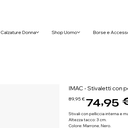
nto anticipato
Calzature Donna
Shop Uomo
Borse e Access
IMAC - Stivaletti con p
74,95 
Prezzo
Prezzo
89,95 €
originale
scontato
Stivali con pelliccia interna e m
Altezza tacco: 3 cm.
Colore: Marrone, Nero.