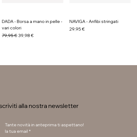
DADA - Borsa a mano in pelle -
NAVIGA - Anfibi stringati
vari colori
Prezzo
29,95 €
Prezzo regolare
Prezzo scontato
79,95 €
39,98 €
Iscriviti alla nostra newsletter
Tante novità in anteprima ti aspettano!
la tua email
*
GALIA - Anfibi con suola
LAURA BETTINI - Texani tacco