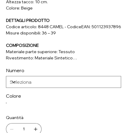
Altezza tacco: 10 cm.
Colore: Beige
DETTAGLI PRODOTTO
Codice articolo: 8448 CAMEL - CodiceEAN: 501123937896
Misure disponibili: 36 – 39
COMPOSIZIONE
Materiale parte superiore: Tessuto
Rivestimento: Materiale Sintetico
Soletta: Materiale Sintetico
Numero
Suola: Materiale Sintetico
Colore
Quantità