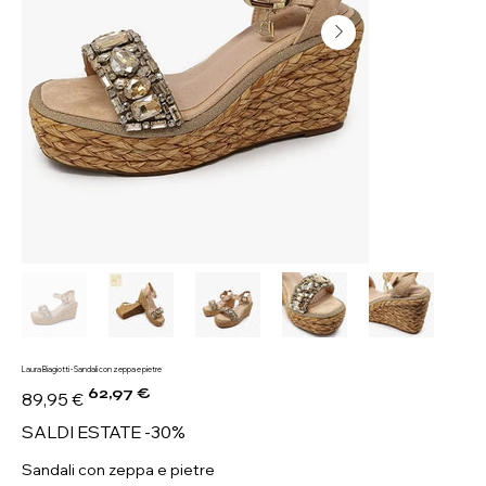
Laura Biagiotti - Sandali con zeppa e pietre
62,97 €
Prezzo
Prezzo
89,95 €
originale
scontato
SALDI ESTATE -30%
Sandali con zeppa e pietre