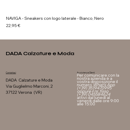
NAVIGA - Sneakers con logo laterale - Bianco, Nero
Prezzo
22,95 €
DADA Calzature e Moda
Assistenza Clienti
Contattaci
Per comunicare con la
nostra azienda è a
DADA Calzature e Moda
vostra disposizione il
numero
What's App
Via Guglielmo Marconi, 2
(+39) 3519470995
oppure il nr. fisso
37122 Verona (VR)
(+39) 045584624
attivi dal lunedì al
venerdi dalle ore 9:00
alle 15:00