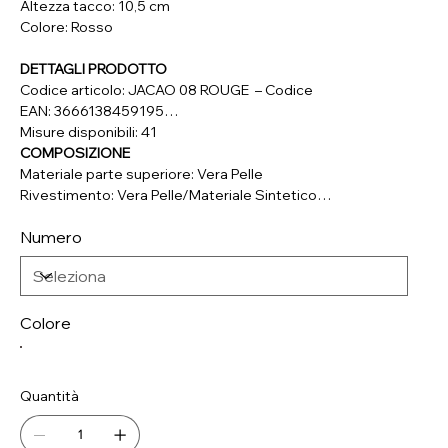
Altezza tacco: 10,5 cm
Colore: Rosso
DETTAGLI PRODOTTO
Codice articolo: JACAO 08 ROUGE – Codice
EAN: 3666138459195
Misure disponibili: 41
COMPOSIZIONE
Materiale parte superiore: Vera Pelle
Rivestimento: Vera Pelle/Materiale Sintetico
Soletta: Vera Pelle/Materiale Sintetico
Numero
Suola: Materiale Sintetico
Colore
Quantità