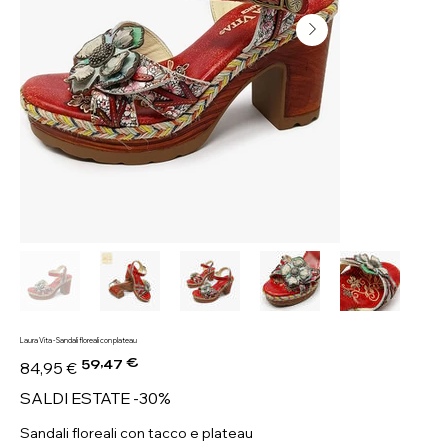
Laura Vita - Sandali floreali con plateau
59,47 €
Prezzo
Prezzo
84,95 €
originale
scontato
SALDI ESTATE -30%
Sandali floreali con tacco e plateau