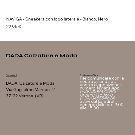
NAVIGA - Sneakers con logo laterale - Bianco, Nero
Prezzo
22,95 €
DADA Calzature e Moda
Assistenza Clienti
Contattaci
Per comunicare con la
nostra azienda è a
DADA Calzature e Moda
vostra disposizione il
numero
What's App
Via Guglielmo Marconi, 2
(+39) 3519470995
oppure il nr. fisso
37122 Verona (VR)
(+39) 045584624
attivi dal lunedì al
venerdi dalle ore 9:00
alle 15:00