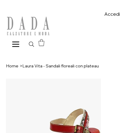
Spese di spedizione gratuite per ordini superiori a 39€ con pagame
Accedi
Home
>
Laura Vita - Sandali floreali con plateau