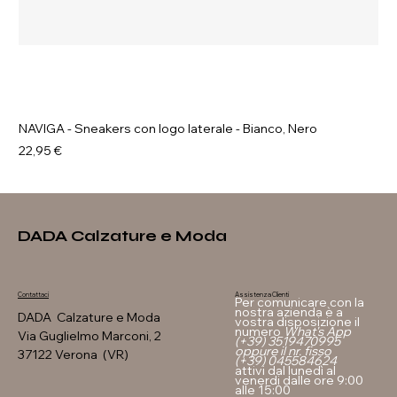
NAVIGA - Sneakers con logo laterale - Bianco, Nero
Prezzo
22,95 €
DADA Calzature e Moda
Assistenza Clienti
Contattaci
Per comunicare con la
nostra azienda è a
DADA Calzature e Moda
vostra disposizione il
numero
What's App
Via Guglielmo Marconi, 2
(+39) 3519470995
oppure il nr. fisso
37122 Verona (VR)
(+39) 045584624
attivi dal lunedì al
venerdi dalle ore 9:00
alle 15:00