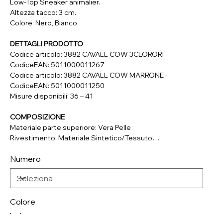
Low-Top Sneaker animalier.
Altezza tacco: 3 cm.
Colore: Nero, Bianco
DETTAGLI PRODOTTO
Codice articolo: 3882 CAVALL COW 3CLORORI -
CodiceEAN: 5011000011267
Codice articolo: 3882 CAVALL COW MARRONE -
CodiceEAN: 5011000011250
Misure disponibili: 36 – 41
COMPOSIZIONE
Materiale parte superiore: Vera Pelle
Rivestimento: Materiale Sintetico/Tessuto
Soletta: Vera Pelle
Numero
Suola: Materiale Sintetico
Colore