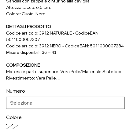
Sandali con zeppa e cinturino alla caviglia.
Altezza tacco: 6,5 cm.
Colore: Cuoio, Nero
DETTAGLI PRODOTTO
Codice articolo: 3912 NATURALE - CodiceEAN:
5011000007307
Codice articolo: 3912 NERO - CodiceEAN: 5011000007284
Misure disponibili: 36 – 41
COMPOSIZIONE
Materiale parte superiore: Vera Pelle/Materiale Sintetico
Rivestimento: Vera Pelle
Soletta: Vera Pelle
Numero
Suola: Materiale Sintetico
Colore