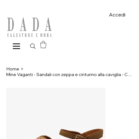
Spese di spedizione gratuite per ordini superiori a 39€ con pagame
Accedi
Home
>
Mine Vaganti - Sandali con zeppa e cinturino alla caviglia - Cuoio, Nero