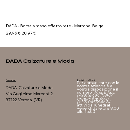
DADA - Borsa a mano effetto rete - Marrone, Beige
Prezzo regolare
Prezzo scontato
29,95 €
20,97 €
DADA Calzature e Moda
Assistenza Clienti
Contattaci
Per comunicare con la
nostra azienda è a
DADA Calzature e Moda
vostra disposizione il
numero
What's App
Via Guglielmo Marconi, 2
(+39) 3519470995
oppure il nr. fisso
37122 Verona (VR)
(+39) 045584624
attivi dal lunedì al
venerdi dalle ore 9:00
alle 15:00