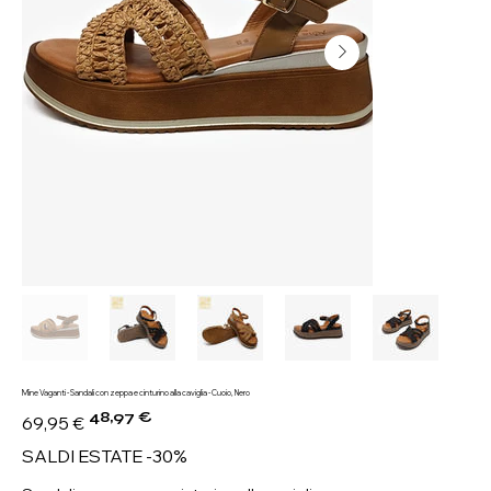
Mine Vaganti - Sandali con zeppa e cinturino alla caviglia - Cuoio, Nero
48,97 €
Prezzo
Prezzo
69,95 €
originale
scontato
SALDI ESTATE -30%