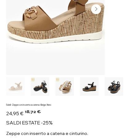
Soleil - Zeppe con inserrto a catena - Beige, Nero
18,72 €
Prezzo
Prezzo
24,95 €
originale
scontato
SALDI ESTATE -25%
Zeppe con inserrto a catena e cinturino.