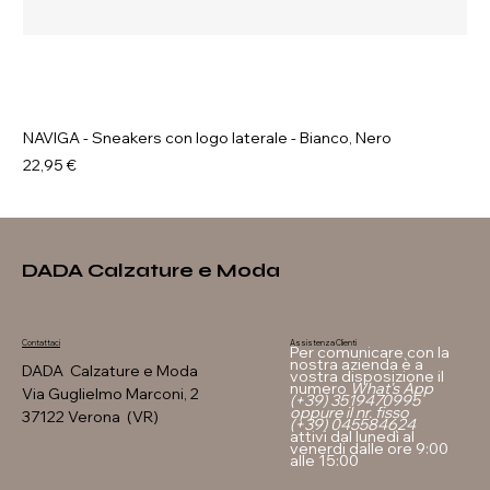
NAVIGA - Sneakers con logo laterale - Bianco, Nero
Prezzo
22,95 €
DADA Calzature e Moda
Assistenza Clienti
Contattaci
Per comunicare con la
nostra azienda è a
DADA Calzature e Moda
vostra disposizione il
numero
What's App
Via Guglielmo Marconi, 2
(+39) 3519470995
oppure il nr. fisso
37122 Verona (VR)
(+39) 045584624
attivi dal lunedì al
venerdi dalle ore 9:00
alle 15:00