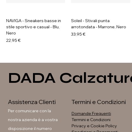
NAVIGA - Sneakers basse in
Soleil - Stivali punta
stile sportivo e casual - Blu,
arrotondata - Marrone, Nero
Nero
Prezzo
33,95 €
Prezzo
22,95 €
DADA Calzatur
Assistenza Clienti
Termini e Condizioni
Per comunicare con la
Domande Frequenti
nostra azienda è a vostra
Termini e Condizioni
Privacy e Cookie Policy
disposizione il numero
GALIA - Sneakers platform
GAVI - Anfibi con suola
Soleil - Stivali con fibbia
Soleil - Stivali flat con fibbia