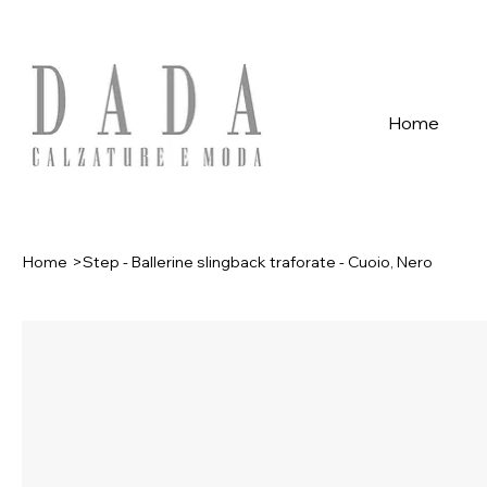
Spese di spedizione gratuite per ordini superiori a 39€ con pagame
Home
Home
>
Step - Ballerine slingback traforate - Cuoio, Nero