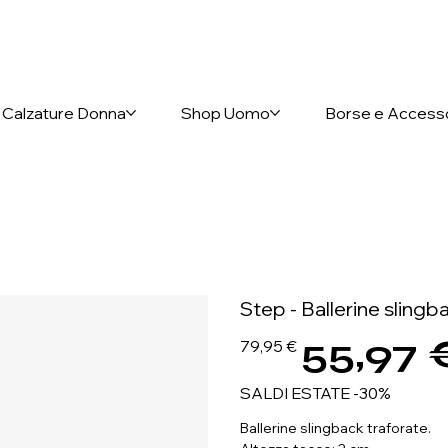
nto anticipato
Calzature Donna
Shop Uomo
Borse e Access
Step - Ballerine slingb
55,97 
Prezzo
Prezzo
79,95 €
originale
scontato
SALDI ESTATE -30%
Ballerine slingback traforate.