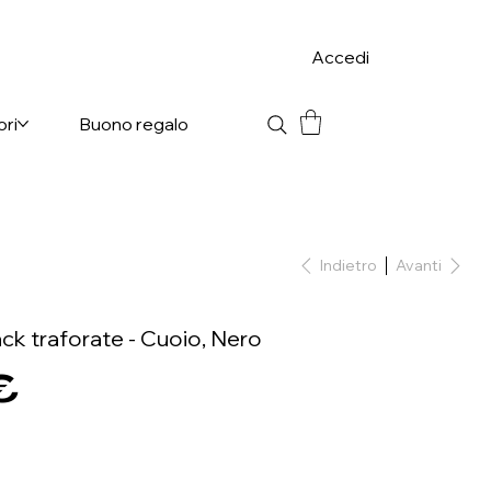
Accedi
ori
Buono regalo
Indietro
Avanti
ack traforate - Cuoio, Nero
€