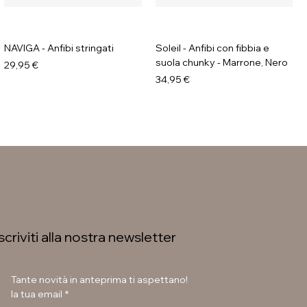
NAVIGA - Anfibi stringati
Soleil - Anfibi con fibbia e
suola chunky - Marrone, Nero
Prezzo
29,95 €
Prezzo
34,95 €
Iscriviti alla nostra newsletter
Tante novità in anteprima ti aspettano!
la tua email
*
LAURA BETTINI - Texani tacco
GAVI - Stivaletti con fibbia e