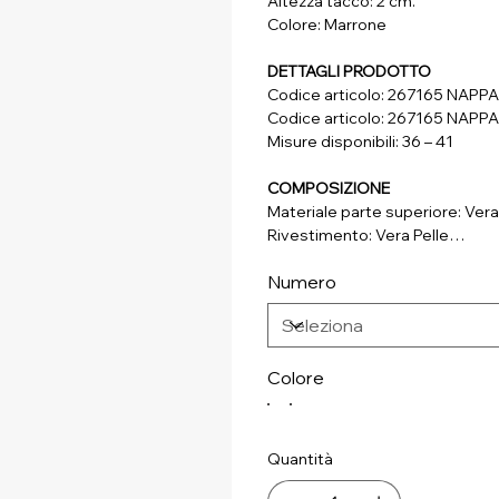
Altezza tacco: 2 cm.
Colore: Marrone
DETTAGLI PRODOTTO
Codice articolo: 267165 NAP
Codice articolo: 267165 NAPP
Misure disponibili: 36 – 41
COMPOSIZIONE
Materiale parte superiore: Vera
Rivestimento: Vera Pelle
Soletta: Vera Pelle
Numero
Suola: Materiale Sintetico
Colore
Quantità