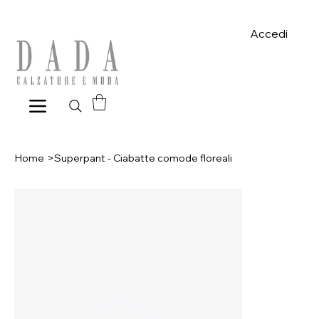
Spese di spedizione gratuite per ordini superiori a 39€ con pagame
Accedi
Home
>
Superpant - Ciabatte comode floreali