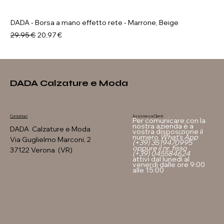
DADA - Borsa a mano effetto rete - Marrone, Beige
Prezzo regolare
Prezzo scontato
29,95 €
20,97 €
DADA Calzature e Moda
Assistenza Clienti
Contattaci
Per comunicare con la
nostra azienda è a
DADA Calzature e Moda
vostra disposizione il
numero
What's App
Via Guglielmo Marconi, 2
(+39) 3519470995
oppure il nr. fisso
37122 Verona (VR)
(+39) 045584624
attivi dal lunedì al
venerdi dalle ore 9:00
alle 15:00