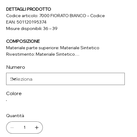
DETTAGLI PRODOTTO
Codice articolo: 7000 FIORATO BIANCO – Codice
EAN: 501120195374
Misure disponibili: 36 – 39
COMPOSIZIONE
Materiale parte superiore: Materiale Sintetico
Rivestimento: Materiale Sintetico
Soletta: Materiale Sintetico
Numero
Suola: Materiale Sintetico
Colore
Quantità