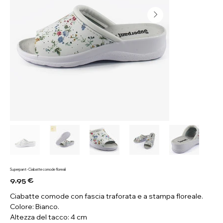
Superpant - Ciabatte comode floreali
9,95 €
Prezzo
Ciabatte comode con fascia traforata e a stampa floreale.
Colore: Bianco.
Altezza del tacco: 4 cm